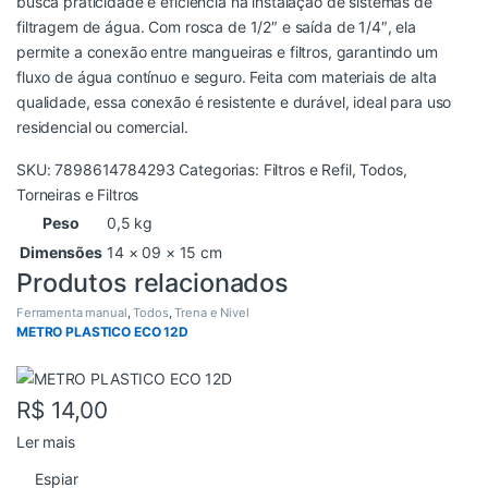
busca praticidade e eficiência na instalação de sistemas de
filtragem de água. Com rosca de 1/2″ e saída de 1/4″, ela
permite a conexão entre mangueiras e filtros, garantindo um
fluxo de água contínuo e seguro. Feita com materiais de alta
qualidade, essa conexão é resistente e durável, ideal para uso
residencial ou comercial.
SKU:
7898614784293
Categorias:
Filtros e Refil
,
Todos
,
Torneiras e Filtros
Peso
0,5 kg
Dimensões
14 × 09 × 15 cm
Produtos relacionados
Ferramenta manual
,
Todos
,
Trena e Nivel
METRO PLASTICO ECO 12D
R$
14,00
Ler mais
Espiar