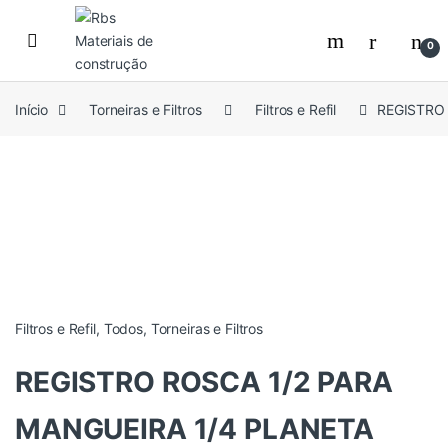
Skip to navigation
Skip to content
0
Início
Torneiras e Filtros
Filtros e Refil
REGISTRO
Filtros e Refil
,
Todos
,
Torneiras e Filtros
REGISTRO ROSCA 1/2 PARA
MANGUEIRA 1/4 PLANETA