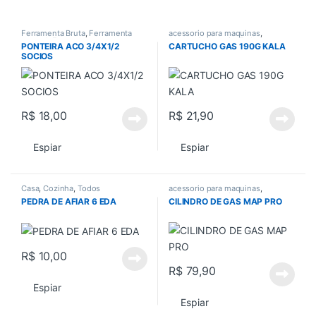
Ferramenta Bruta
,
Ferramenta
acessorio para maquinas
,
manual
,
Ferramentas
,
Acessorios gerais
,
Todos
PONTEIRA ACO 3/4X1/2
CARTUCHO GAS 190G KALA
Ferramentas em Geral
,
Todos
SOCIOS
R$
18,00
R$
21,90
Espiar
Espiar
Casa
,
Cozinha
,
Todos
acessorio para maquinas
,
Acessorios gerais
,
Todos
PEDRA DE AFIAR 6 EDA
CILINDRO DE GAS MAP PRO
R$
10,00
R$
79,90
Espiar
Espiar