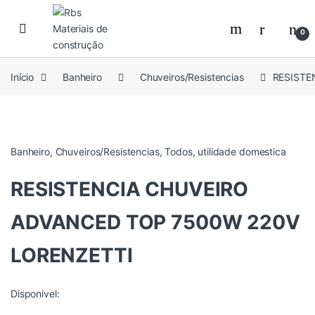
Skip to navigation
Skip to content
0
Início
Banheiro
Chuveiros/Resistencias
RESISTE
Banheiro
,
Chuveiros/Resistencias
,
Todos
,
utilidade domestica
RESISTENCIA CHUVEIRO
ADVANCED TOP 7500W 220V
LORENZETTI
Disponivel: