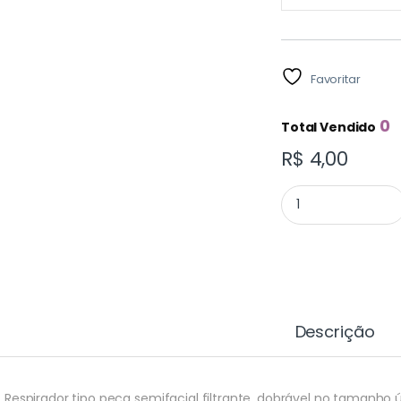
Favoritar
0
Total Vendido
R$
4,00
RESPIRADOR PFF-
Descrição
Respirador tipo peça semifacial filtrante, dobrável no tamanho