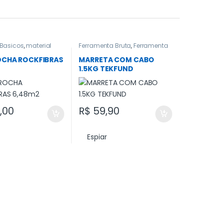
 Basicos
,
material
Ferramenta Bruta
,
Ferramenta
odos
,
Vedacao
manual
,
Ferramentas
,
Ferramentas em Geral
,
Todos
ROCHA ROCKFIBRAS
MARRETA COM CABO
1.5KG TEKFUND
,00
R$
59,90
Espiar