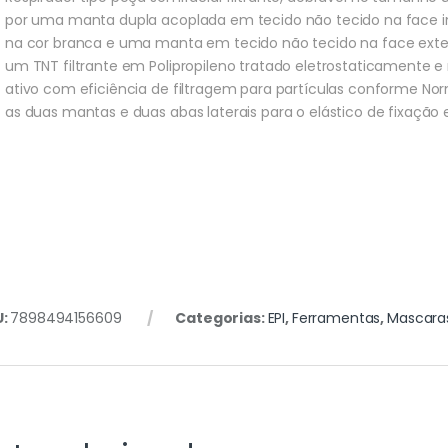
por uma manta dupla acoplada em tecido não tecido na face in
na cor branca e uma manta em tecido não tecido na face exter
um TNT filtrante em Polipropileno tratado eletrostaticamente
ativo com eficiência de filtragem para partículas conforme Norm
as duas mantas e duas abas laterais para o elástico de fixação
U:
7898494156609
Categorias:
EPI
,
Ferramentas
,
Mascara