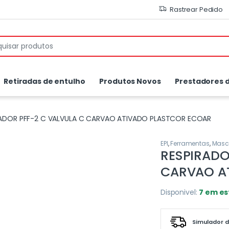
Rastrear Pedido
or:
Retiradas de entulho
Produtos Novos
Prestadores d
RADOR PFF-2 C VALVULA C CARVAO ATIVADO PLASTCOR ECOAR
EPI
,
Ferramentas
,
Masc
RESPIRADO
CARVAO A
Disponivel:
7 em e
Simulador d