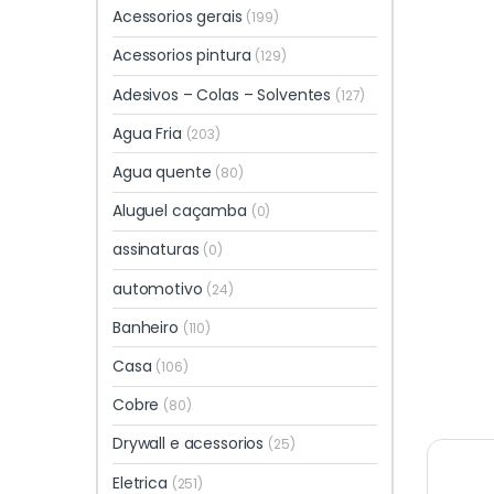
Acessorios gerais
(199)
Acessorios pintura
(129)
Adesivos – Colas – Solventes
(127)
Agua Fria
(203)
Agua quente
(80)
Aluguel caçamba
(0)
assinaturas
(0)
automotivo
(24)
Banheiro
(110)
Casa
(106)
Cobre
(80)
Drywall e acessorios
(25)
Eletrica
(251)