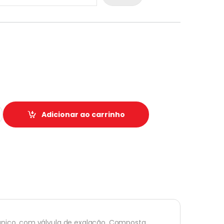
2 C VALVULA C CARVAO ATIVADO PLASTCOR ECOAR quantidade
Adicionar ao carrinho
 único, com válvula de exalação. Composta