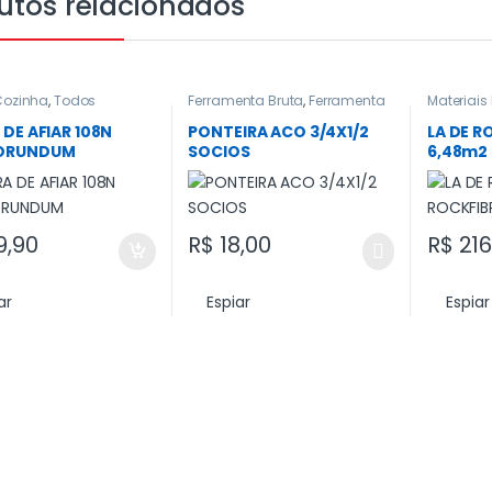
utos relacionados
Cozinha
,
Todos
Ferramenta Bruta
,
Ferramenta
Materiais
manual
,
Ferramentas
,
basico
,
T
Ferramentas em Geral
,
Todos
 DE AFIAR 108N
PONTEIRA ACO 3/4X1/2
LA DE 
ORUNDUM
SOCIOS
6,48m2
9,90
R$
18,00
R$
216
ar
Espiar
Espiar