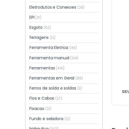
Eletrodutos e Conexoes
(26)
EPI
(31)
Esgoto
(52)
ferragens
(12)
Ferramenta Eletrica
(46)
Ferramenta manual
(314)
Ferramentas
(416)
Ferramentas em Geral
(89)
Ferros de solda e soldas
(3)
SK
Fios e Cabos
(27)
Fixacao
(31)
Fundo e seladora
(12)
hidraulica
(227)