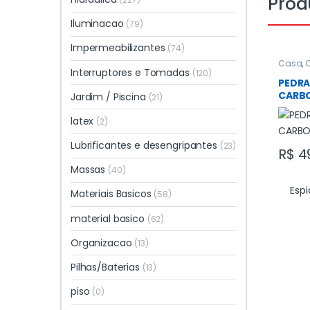
Prod
Iluminacao
(79)
Impermeabilizantes
(74)
Casa
,
Interruptores e Tomadas
(120)
PEDRA
CARB
Jardim / Piscina
(21)
latex
(2)
Lubrificantes e desengripantes
(23)
R$
4
Massas
(40)
Espi
Materiais Basicos
(58)
material basico
(62)
Organizacao
(13)
Pilhas/Baterias
(13)
piso
(0)