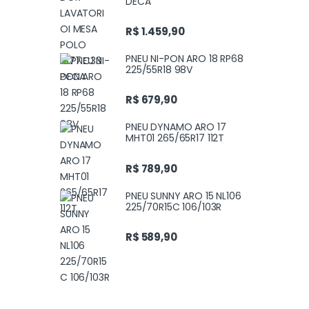
DECA
R$
1.459,90
PNEU NI-PON ARO 18 RP68
225/55R18 98V
R$
679,90
PNEU DYNAMO ARO 17
MHT01 265/65R17 112T
R$
789,90
PNEU SUNNY ARO 15 NL106
225/70R15C 106/103R
R$
589,90