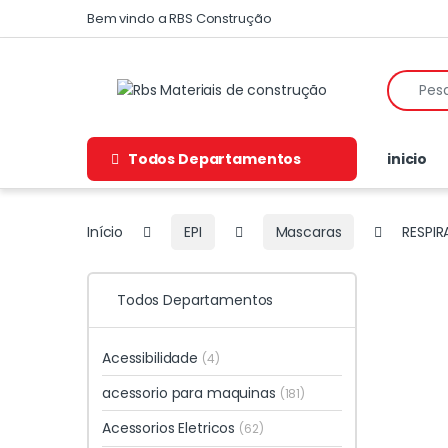
Skip to navigation
Skip to content
Bem vindo a RBS Construção
Search f
Todos Departamentos
inicio
Início
EPI
Mascaras
RESPI
Todos Departamentos
Acessibilidade
(4)
acessorio para maquinas
(181)
Acessorios Eletricos
(62)