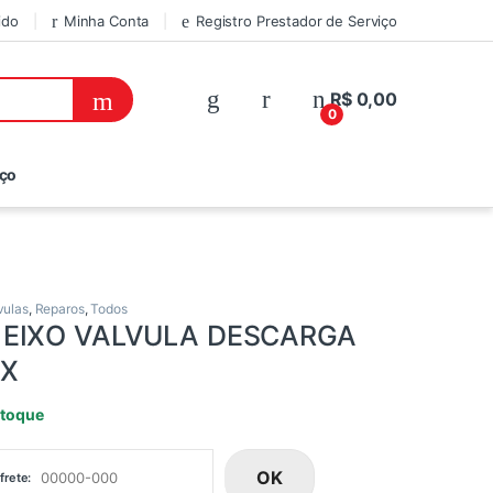
ido
Minha Conta
Registro Prestador de Serviço
R$
0,00
0
iço
vulas
,
Reparos
,
Todos
 EIXO VALVULA DESCARGA
X
stoque
OK
frete: