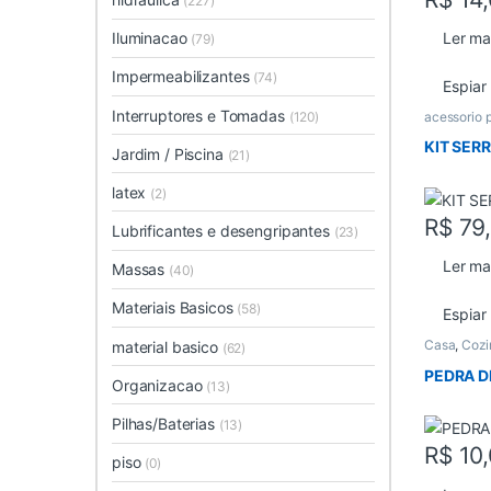
(227)
Iluminacao
Ler ma
(79)
Impermeabilizantes
(74)
Espiar
Interruptores e Tomadas
(120)
acessorio 
KIT SER
Jardim / Piscina
(21)
latex
(2)
R$
79
Lubrificantes e desengripantes
(23)
Ler ma
Massas
(40)
Materiais Basicos
(58)
Espiar
Casa
,
Cozi
material basico
(62)
PEDRA D
Organizacao
(13)
Pilhas/Baterias
(13)
R$
10,
piso
(0)