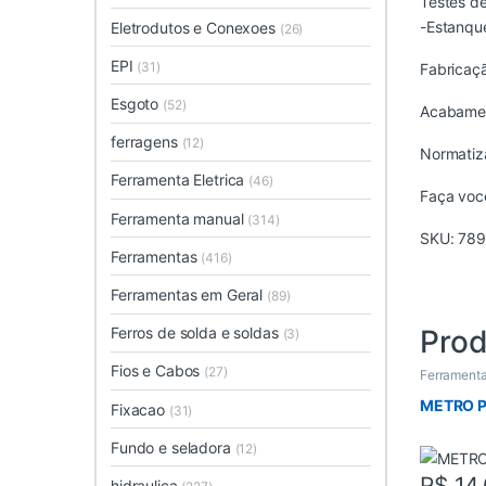
Testes de
-Estanqu
Eletrodutos e Conexoes
(26)
EPI
(31)
Fabricaçã
Esgoto
(52)
Acabament
ferragens
(12)
Normatiz
Ferramenta Eletrica
(46)
Faça você
Ferramenta manual
(314)
SKU:
789
Ferramentas
(416)
Ferramentas em Geral
(89)
Ferros de solda e soldas
Prod
(3)
Fios e Cabos
(27)
Ferrament
METRO P
Fixacao
(31)
Fundo e seladora
(12)
R$
14,
hidraulica