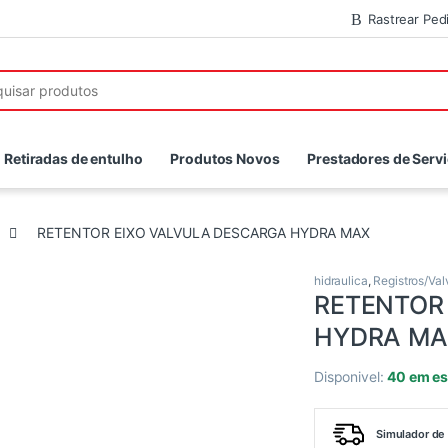
Rastrear Ped
r:
Retiradas de entulho
Produtos Novos
Prestadores de Serv
RETENTOR EIXO VALVULA DESCARGA HYDRA MAX
hidraulica
,
Registros/Val
RETENTOR
HYDRA MA
Disponivel:
40 em e
Simulador de 