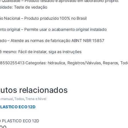
 Qualidade – Produto testado e aprovado em laboratório próprio.
eidade: Teste de vedação
o Nacional – Produto produzido 100% no Brasil
o original – Permite usar o acabamento original instalado
ado – Atende as normas de fabricação ABNT NBR 15857
 mesmo: Fácil de instalar, siga as instruções
8550255413
Categorias:
hidraulica
,
Registros/Valvulas
,
Reparos
,
Tod
utos relacionados
a manual
,
Todos
,
Trena e Nivel
LASTICO ECO 12D
00