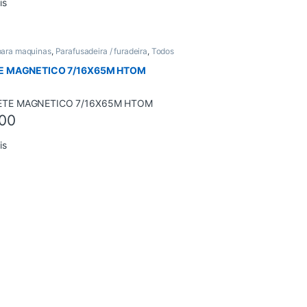
is
para maquinas
,
Parafusadeira / furadeira
,
Todos
E MAGNETICO 7/16X65M HTOM
00
is