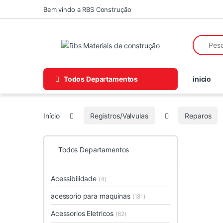
Skip to navigation
Skip to content
Bem vindo a RBS Construção
Search fo
Todos Departamentos
inicio
Início
Registros/Valvulas
Reparos
Todos Departamentos
Acessibilidade
(4)
acessorio para maquinas
(181)
Acessorios Eletricos
(62)