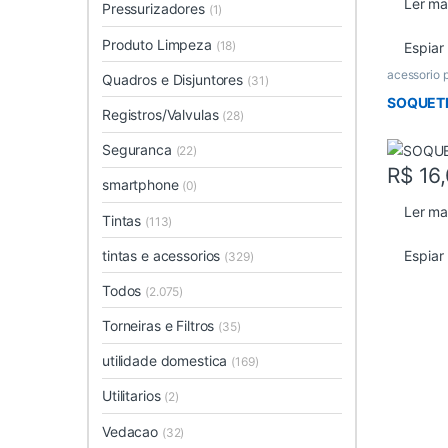
Ler ma
Pressurizadores
(1)
Produto Limpeza
(18)
Espiar
acessorio 
Quadros e Disjuntores
(31)
SOQUET
Registros/Valvulas
(28)
Seguranca
(22)
R$
16,
smartphone
(0)
Ler ma
Tintas
(113)
tintas e acessorios
Espiar
(329)
Todos
(2.075)
Torneiras e Filtros
(35)
utilidade domestica
(169)
Utilitarios
(2)
Vedacao
(32)