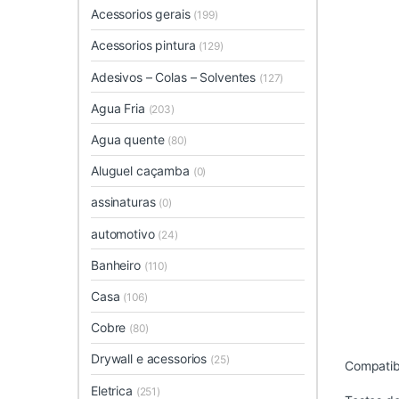
Acessorios gerais
(199)
Acessorios pintura
(129)
Adesivos – Colas – Solventes
(127)
Agua Fria
(203)
Agua quente
(80)
Aluguel caçamba
(0)
assinaturas
(0)
automotivo
(24)
Banheiro
(110)
Casa
(106)
Cobre
(80)
Drywall e acessorios
(25)
Compatib
Eletrica
(251)