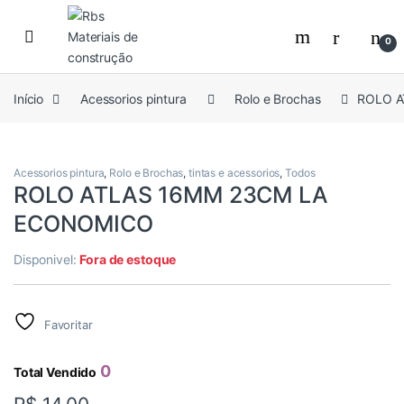
Skip to navigation
Skip to content
0
Início
Acessorios pintura
Rolo e Brochas
ROLO A
Acessorios pintura
,
Rolo e Brochas
,
tintas e acessorios
,
Todos
ROLO ATLAS 16MM 23CM LA
ECONOMICO
Disponivel:
Fora de estoque
Favoritar
0
Total Vendido