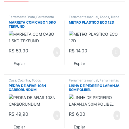
Ferramenta Bruta
,
Ferramenta
Ferramenta manual
,
Todos
,
Trena
manual
,
Ferramentas
,
e Nivel
MARRETA COM CABO 1.5KG
METRO PLASTICO ECO 12D
Ferramentas em Geral
,
Todos
TEKFUND
R$
59,90
R$
14,00
Espiar
Espiar
Casa
,
Cozinha
,
Todos
Ferramenta manual
,
Ferramentas
em Geral
,
Todos
,
Trena e Nivel
PEDRA DE AFIAR 108N
LINHA DE PEDREIRO LARANJA
CARBORUNDUM
50M POLIBEL
R$
49,90
R$
6,00
Espiar
Espiar