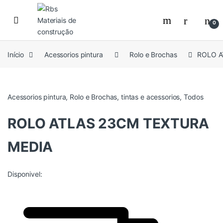
Skip to navigation
Skip to content
0
Início
Acessorios pintura
Rolo e Brochas
ROLO A
Acessorios pintura
,
Rolo e Brochas
,
tintas e acessorios
,
Todos
ROLO ATLAS 23CM TEXTURA
MEDIA
Disponivel: