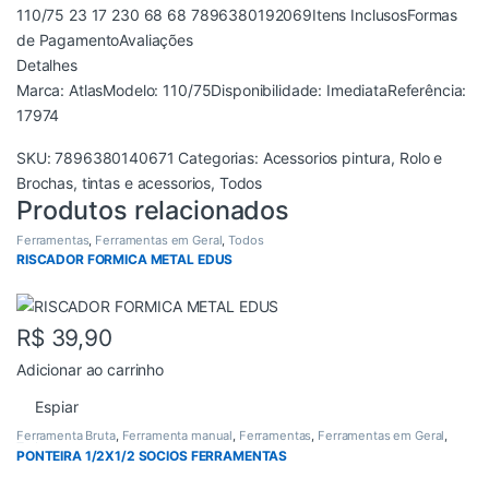
110/75 23 17 230 68 68 7896380192069Itens InclusosFormas
de PagamentoAvaliações
Detalhes
Marca: AtlasModelo: 110/75Disponibilidade: ImediataReferência:
17974
SKU:
7896380140671
Categorias:
Acessorios pintura
,
Rolo e
Brochas
,
tintas e acessorios
,
Todos
Produtos relacionados
Ferramentas
,
Ferramentas em Geral
,
Todos
RISCADOR FORMICA METAL EDUS
R$
39,90
Adicionar ao carrinho
Espiar
Ferramenta Bruta
,
Ferramenta manual
,
Ferramentas
,
Ferramentas em Geral
,
Todos
PONTEIRA 1/2X1/2 SOCIOS FERRAMENTAS