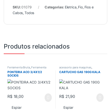
SKU:
01079
Categorias:
Eletrica
,
Fio
,
Fios e
Cabos
,
Todos
Produtos relacionados
Ferramenta Bruta
,
Ferramenta
acessorio para maquinas
,
manual
,
Ferramentas
,
Acessorios gerais
,
Todos
PONTEIRA ACO 3/4X1/2
CARTUCHO GAS 190G KALA
Ferramentas em Geral
,
Todos
SOCIOS
R$
18,00
R$
21,90
Espiar
Espiar