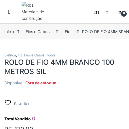
Skip to navigation
Skip to content
0
Início
Fios e Cabos
Fio
ROLO DE FIO 4MM BRAN
Eletrica
,
Fio
,
Fios e Cabos
,
Todos
ROLO DE FIO 4MM BRANCO 100
METROS SIL
Disponivel:
Fora de estoque
Favoritar
0
Total Vendido