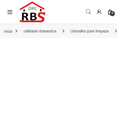
Skip to navigation
Skip to content
0
Início
utilidade domestica
Utensilho para limpeza