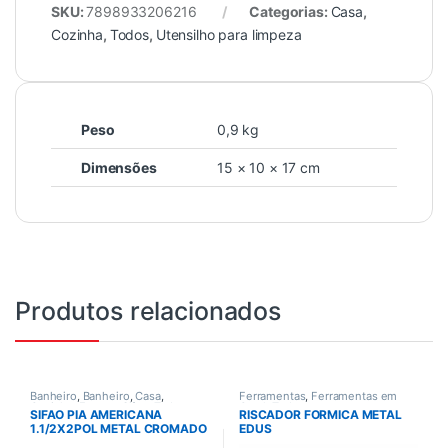
SKU:
7898933206216
Categorias:
Casa
,
Cozinha
,
Todos
,
Utensilho para limpeza
Peso
0,9 kg
Dimensões
15 × 10 × 17 cm
Produtos relacionados
Banheiro
,
Banheiro
,
Casa
,
Ferramentas
,
Ferramentas em
Cozinha
,
Esgoto
,
Sifao
,
Todos
Geral
,
Todos
SIFAO PIA AMERICANA
RISCADOR FORMICA METAL
1.1/2X2POL METAL CROMADO
EDUS
ESTEVES