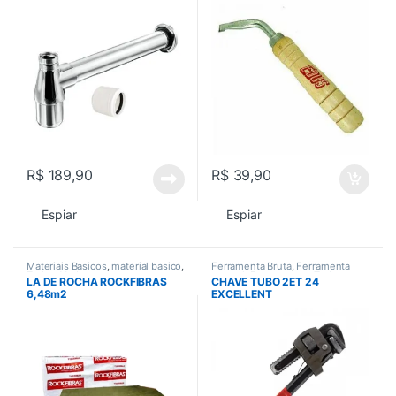
R$
189,90
R$
39,90
Espiar
Espiar
Materiais Basicos
,
material basico
,
Ferramenta Bruta
,
Ferramenta
Todos
,
Vedacao
manual
,
Ferramentas
,
Todos
LA DE ROCHA ROCKFIBRAS
CHAVE TUBO 2ET 24
6,48m2
EXCELLENT