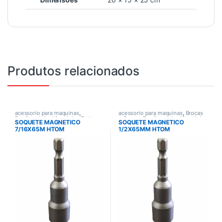
Produtos relacionados
acessorio para maquinas
,
acessorio para maquinas
,
Brocas
Parafusadeira / furadeira
,
Todos
e Serras
,
Parafusadeira / furadeira
,
SOQUETE MAGNETICO
SOQUETE MAGNETICO
Todos
7/16X65M HTOM
1/2X65MM HTOM