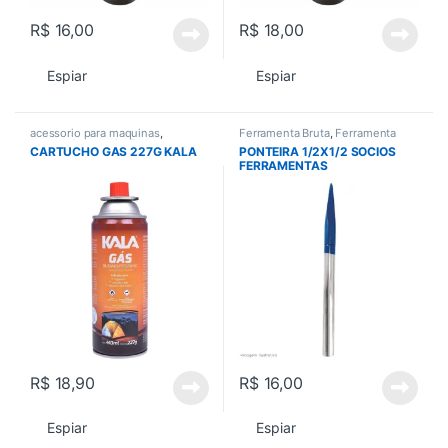
R$
16,00
R$
18,00
Espiar
Espiar
acessorio para maquinas
,
Ferramenta Bruta
,
Ferramenta
Acessorios gerais
,
Todos
manual
,
Ferramentas
,
CARTUCHO GAS 227G KALA
PONTEIRA 1/2X1/2 SOCIOS
Ferramentas em Geral
,
Todos
FERRAMENTAS
R$
18,90
R$
16,00
Espiar
Espiar