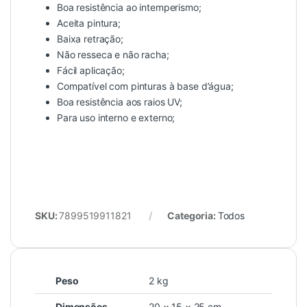
Boa resistência ao intemperismo;
Aceita pintura;
Baixa retração;
Não resseca e não racha;
Fácil aplicação;
Compatível com pinturas à base d’água;
Boa resistência aos raios UV;
Para uso interno e externo;
SKU:
7899519911821
Categoria:
Todos
Peso
2 kg
Dimensões
20 × 15 × 25 cm