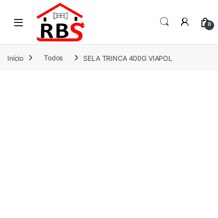
Skip to navigation
Skip to content
0
Início
Todos
SELA TRINCA 400G VIAPOL