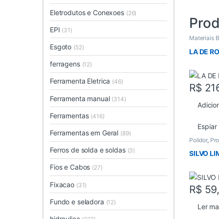
Eletrodutos e Conexoes
(26)
Prod
EPI
(31)
Materiais 
Esgoto
(52)
LA DE R
ferragens
(12)
Ferramenta Eletrica
(46)
R$
21
Ferramenta manual
(314)
Adicio
Ferramentas
(416)
Espiar
Ferramentas em Geral
(89)
Polidor
,
Pr
Ferros de solda e soldas
(3)
SILVO L
Fios e Cabos
(27)
Fixacao
(31)
R$
59
Fundo e seladora
(12)
Ler ma
hidraulica