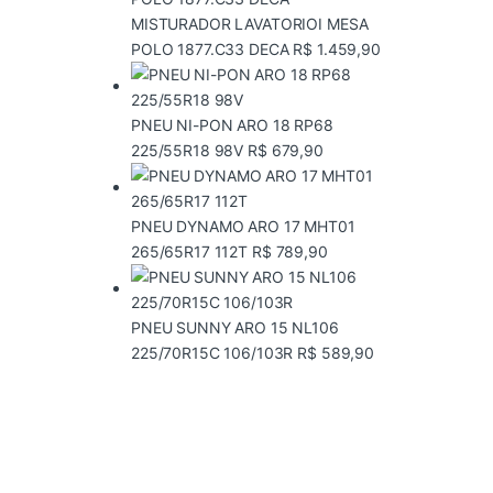
MISTURADOR LAVATORIOI MESA
POLO 1877.C33 DECA
R$
1.459,90
PNEU NI-PON ARO 18 RP68
225/55R18 98V
R$
679,90
PNEU DYNAMO ARO 17 MHT01
265/65R17 112T
R$
789,90
PNEU SUNNY ARO 15 NL106
225/70R15C 106/103R
R$
589,90