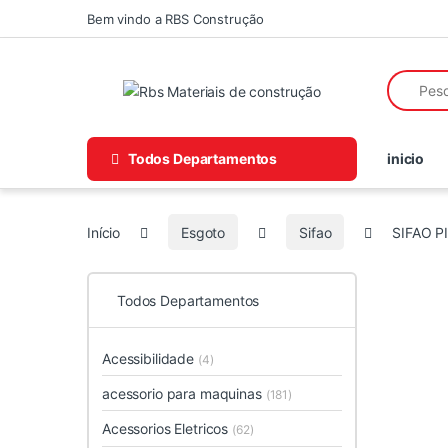
Skip to navigation
Skip to content
Bem vindo a RBS Construção
Search fo
Todos Departamentos
inicio
Início
Esgoto
Sifao
SIFAO P
Todos Departamentos
Acessibilidade
(4)
acessorio para maquinas
(181)
Acessorios Eletricos
(62)