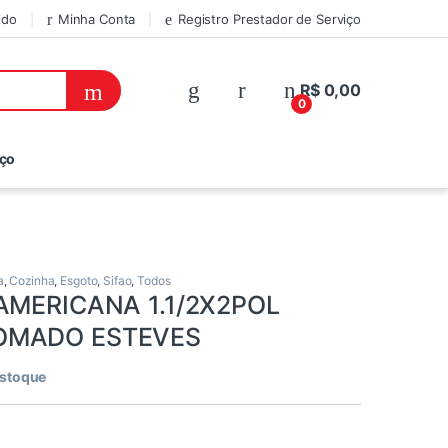
ido
Minha Conta
Registro Prestador de Serviço
R$
0,00
0
iço
a
,
Cozinha
,
Esgoto
,
Sifao
,
Todos
 AMERICANA 1.1/2X2POL
OMADO ESTEVES
estoque