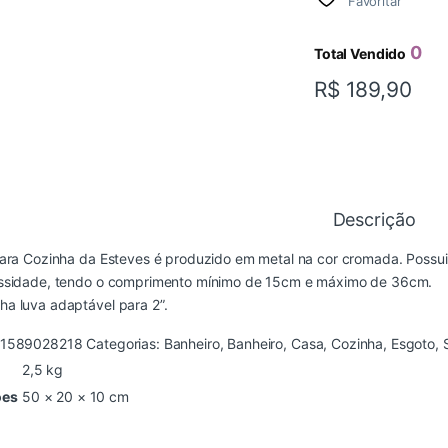
Favoritar
0
Total Vendido
R$
189,90
Descrição
ara Cozinha da Esteves é produzido em metal na cor cromada. Possui
ssidade, tendo o comprimento mínimo de 15cm e máximo de 36cm.
a luva adaptável para 2”.
1589028218
Categorias:
Banheiro
,
Banheiro
,
Casa
,
Cozinha
,
Esgoto
,
2,5 kg
ões
50 × 20 × 10 cm