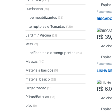
(227)
Espiar
Iluminacao
(79)
Ferrament
Impermeabilizantes
(74)
RISCADO
Interruptores e Tomadas
(120)
Jardim / Piscina
(21)
R$
39
latex
(2)
Adicio
Lubrificantes e desengripantes
(23)
Espiar
Massas
(40)
Ferrament
Materiais Basicos
LINHA D
(58)
material basico
(62)
Organizacao
R$
6,
(13)
Pilhas/Baterias
(13)
Adicio
piso
(0)
Espiar