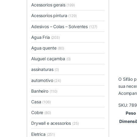
Acessorios gerais
(199)
Acessorios pintura
(129)
Adesivos – Colas – Solventes
(127)
Agua Fria
(203)
Agua quente
(80)
Aluguel caçamba
(0)
assinaturas
(0)
O Sifão p
automotivo
(24)
sua nece
Banheiro
(110)
Acompanh
Casa
(106)
SKU:
789
Cobre
(80)
Peso
Dimens
Drywall e acessorios
(25)
Eletrica
(251)