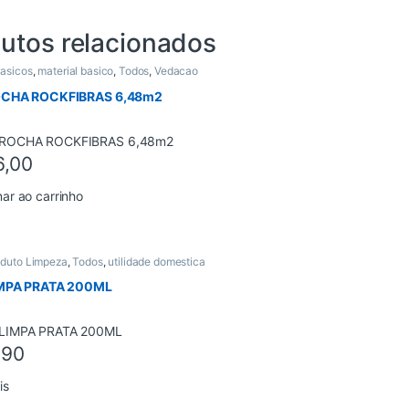
utos relacionados
Basicos
,
material basico
,
Todos
,
Vedacao
OCHA ROCKFIBRAS 6,48m2
6,00
nar ao carrinho
oduto Limpeza
,
Todos
,
utilidade domestica
IMPA PRATA 200ML
,90
is