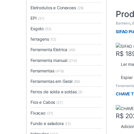
Eletrodutos e Conexoes
(26)
Prod
EPI
(31)
Banheiro
,
B
Esgoto
(52)
SIFAO P
ferragens
(12)
Ferramenta Eletrica
(46)
R$
18
Ferramenta manual
(314)
Ler ma
Ferramentas
(416)
Espiar
Ferramentas em Geral
(89)
Ferramenta
Ferros de solda e soldas
(3)
CHAVE T
Fios e Cabos
(27)
Fixacao
(31)
R$
20
Fundo e seladora
(12)
Adicio
hidraulica