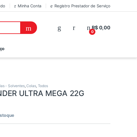
ido
Minha Conta
Registro Prestador de Serviço
R$
0,00
0
iço
las - Solventes
,
Colas
,
Todos
NDER ULTRA MEGA 22G
estoque