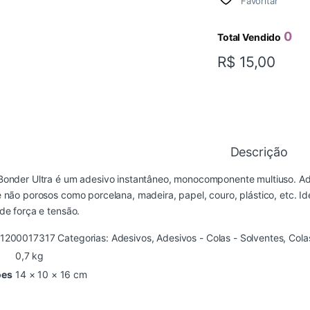
Favoritar
0
Total Vendido
R$
15,00
Descrição
Bonder Ultra é um adesivo instantâneo, monocomponente multiuso. A
 não porosos como porcelana, madeira, papel, couro, plástico, etc. I
de força e tensão.
1200017317
Categorias:
Adesivos
,
Adesivos - Colas - Solventes
,
Cola
0,7 kg
ões
14 × 10 × 16 cm