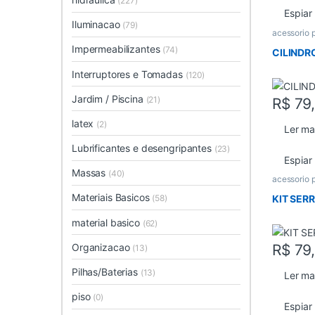
(227)
Espiar
Iluminacao
(79)
acessorio 
Impermeabilizantes
(74)
CILINDR
Interruptores e Tomadas
(120)
Jardim / Piscina
(21)
R$
79
latex
(2)
Ler ma
Lubrificantes e desengripantes
(23)
Espiar
Massas
(40)
acessorio 
Materiais Basicos
KIT SER
(58)
material basico
(62)
Organizacao
R$
79
(13)
Pilhas/Baterias
(13)
Ler ma
piso
(0)
Espiar