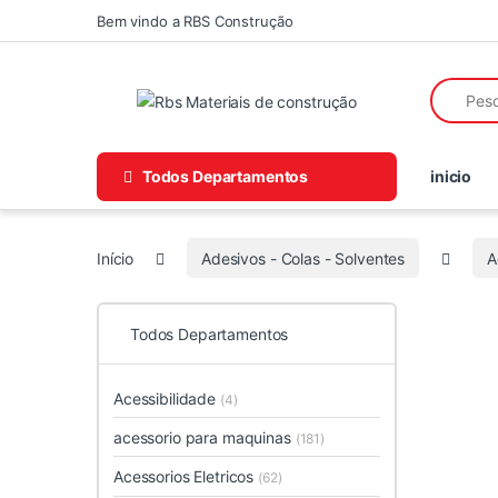
Skip to navigation
Skip to content
Bem vindo a RBS Construção
Search fo
Todos Departamentos
inicio
Início
Adesivos - Colas - Solventes
A
Todos Departamentos
Acessibilidade
(4)
acessorio para maquinas
(181)
Acessorios Eletricos
(62)