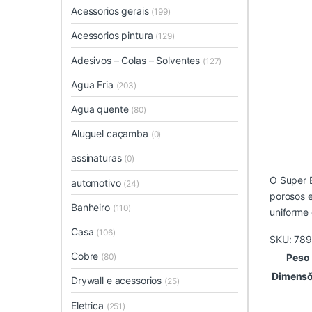
Acessorios gerais
(199)
Acessorios pintura
(129)
Adesivos – Colas – Solventes
(127)
Agua Fria
(203)
Agua quente
(80)
Aluguel caçamba
(0)
assinaturas
(0)
O Super 
automotivo
(24)
porosos e
Banheiro
(110)
uniforme 
Casa
(106)
SKU:
789
Cobre
(80)
Peso
Dimens
Drywall e acessorios
(25)
Eletrica
(251)