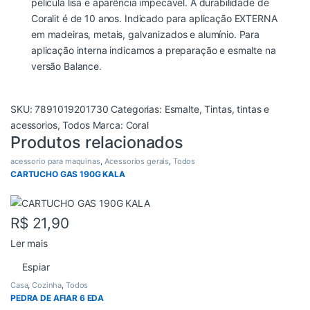
película lisa e aparência impecável. A durabilidade de
Coralit é de 10 anos. Indicado para aplicação EXTERNA
em madeiras, metais, galvanizados e alumínio. Para
aplicação interna indicamos a preparação e esmalte na
versão Balance.
SKU:
7891019201730
Categorias:
Esmalte
,
Tintas
,
tintas e
acessorios
,
Todos
Marca:
Coral
Produtos relacionados
acessorio para maquinas
,
Acessorios gerais
,
Todos
CARTUCHO GAS 190G KALA
R$
21,90
Ler mais
Espiar
Casa
,
Cozinha
,
Todos
PEDRA DE AFIAR 6 EDA