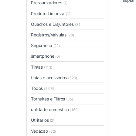
Espiar
Pressurizadores
(1)
Produto Limpeza
(18)
Quadros e Disjuntores
(31)
Registros/Valvulas
(28)
Seguranca
(22)
smartphone
(0)
Tintas
(113)
tintas e acessorios
(329)
Todos
(2.075)
Torneiras e Filtros
(35)
utilidade domestica
(169)
Utilitarios
(2)
Vedacao
(32)