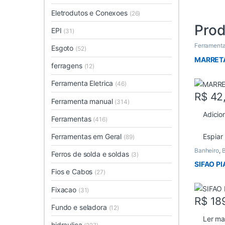
Eletrodutos e Conexoes
(26)
Prod
EPI
(31)
Ferramenta
Esgoto
(52)
MARRET
ferragens
(12)
Ferramenta Eletrica
(46)
R$
42
Ferramenta manual
(314)
Adicio
Ferramentas
(416)
Ferramentas em Geral
Espiar
(89)
Banheiro
,
B
Ferros de solda e soldas
(3)
SIFAO P
Fios e Cabos
(27)
Fixacao
(31)
R$
18
Fundo e seladora
(12)
Ler ma
hidraulica