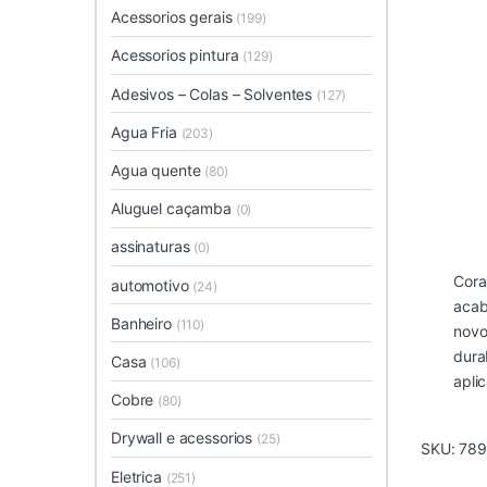
Acessorios gerais
(199)
Acessorios pintura
(129)
Adesivos – Colas – Solventes
(127)
Agua Fria
(203)
Agua quente
(80)
Aluguel caçamba
(0)
assinaturas
(0)
Cora
automotivo
(24)
acab
Banheiro
(110)
novo
dura
Casa
(106)
apli
Cobre
(80)
Drywall e acessorios
(25)
SKU:
789
Eletrica
(251)