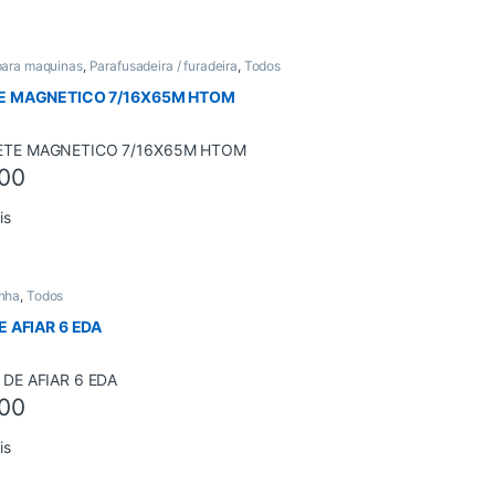
para maquinas
,
Parafusadeira / furadeira
,
Todos
E MAGNETICO 7/16X65M HTOM
00
is
nha
,
Todos
E AFIAR 6 EDA
00
is