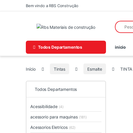
Skip to navigation
Skip to content
Bem vindo a RBS Construção
Search fo
Todos Departamentos
inicio
Início
Tintas
Esmalte
TINTA
Todos Departamentos
Acessibilidade
(4)
acessorio para maquinas
(181)
Acessorios Eletricos
(62)