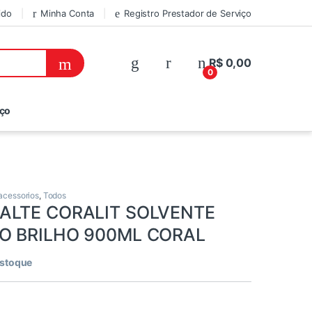
ido
Minha Conta
Registro Prestador de Serviço
R$
0,00
0
iço
 acessorios
,
Todos
ALTE CORALIT SOLVENTE
O BRILHO 900ML CORAL
estoque