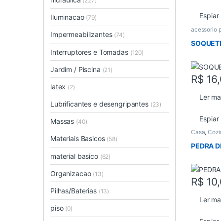
(227)
Espiar
Iluminacao
(79)
acessorio 
Impermeabilizantes
(74)
SOQUET
Interruptores e Tomadas
(120)
Jardim / Piscina
(21)
R$
16,
latex
(2)
Ler ma
Lubrificantes e desengripantes
(23)
Espiar
Massas
(40)
Casa
,
Cozi
Materiais Basicos
(58)
PEDRA D
material basico
(62)
Organizacao
(13)
R$
10,
Pilhas/Baterias
(13)
Ler ma
piso
(0)