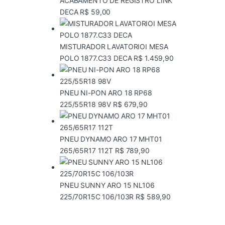
ACABAMENTO DE REGISTRO LINK
DECA
R$
59,00
MISTURADOR LAVATORIOI MESA
POLO 1877.C33 DECA
R$
1.459,90
PNEU NI-PON ARO 18 RP68
225/55R18 98V
R$
679,90
PNEU DYNAMO ARO 17 MHT01
265/65R17 112T
R$
789,90
PNEU SUNNY ARO 15 NL106
225/70R15C 106/103R
R$
589,90