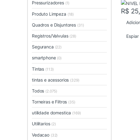
Pressurizadores
(1)
R$
25
Produto Limpeza
(18)
Adicio
Quadros e Disjuntores
(31)
Registros/Valvulas
Espiar
(28)
Seguranca
(22)
smartphone
(0)
Tintas
(113)
tintas e acessorios
(329)
Todos
(2.075)
Torneiras e Filtros
(35)
utilidade domestica
(169)
Utilitarios
(2)
Vedacao
(32)