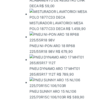
ACABAMENTO DE REGISTRO LINK
DECA
R$
59,00
MISTURADOR LAVATORIOI MESA
POLO 1877.C33 DECA
R$
1.459,90
PNEU NI-PON ARO 18 RP68
225/55R18 98V
R$
679,90
PNEU DYNAMO ARO 17 MHT01
265/65R17 112T
R$
789,90
PNEU SUNNY ARO 15 NL106
225/70R15C 106/103R
R$
589,90