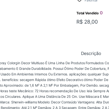
Favoritar
0
Total Vendido
R$
28,00
Descrição
Spray Colorgin Decor Multiuso É Uma Linha De Produtos Formulados C
bamento E Grande Durabilidade. Possui Ótimo Poder De Cobertura, Res
Usado Em Ambientes Internos Ou Externos. aplicações: qualquer Super
 benefícios: secagem Rápida ótimo Efeito Decorativo ótimo Poder De
to Aproximado: de 1,6 M² A 2,1 M² Por Embalagem, Por Demão. secag
4 Horas teste Mecânico: 72 Horas recomendação De Uso: leia Sempre 
s Circulares. Aplique A Uma Distância De 25 Cm. Use Máscara E Mant
Marca: Sherwin-williams Modelo: Decor Conteúdo Vantagens: Alta Dura
r Rendimento: Até 2,1 M² Demãos: 2 A 3 Secagem: Entre Demãos: 2 A 3