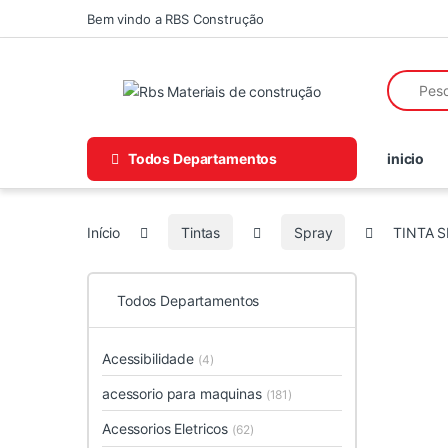
Skip to navigation
Skip to content
Bem vindo a RBS Construção
Search fo
Todos Departamentos
inicio
Início
Tintas
Spray
TINTA 
Todos Departamentos
Acessibilidade
(4)
acessorio para maquinas
(181)
Acessorios Eletricos
(62)