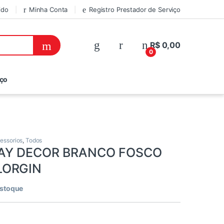
ido
Minha Conta
Registro Prestador de Serviço
R$
0,00
0
iço
cessorios
,
Todos
RAY DECOR BRANCO FOSCO
LORGIN
estoque