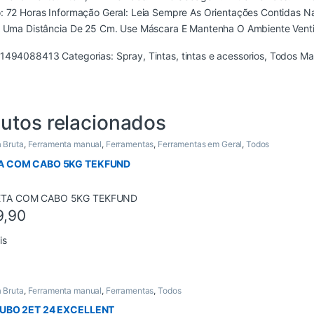
: 72 Horas Informação Geral: Leia Sempre As Orientações Contidas N
A Uma Distância De 25 Cm. Use Máscara E Mantenha O Ambiente Venti
1494088413
Categorias:
Spray
,
Tintas
,
tintas e acessorios
,
Todos
Ma
utos relacionados
 Bruta
,
Ferramenta manual
,
Ferramentas
,
Ferramentas em Geral
,
Todos
A COM CABO 5KG TEKFUND
9,90
is
 Bruta
,
Ferramenta manual
,
Ferramentas
,
Todos
UBO 2ET 24 EXCELLENT