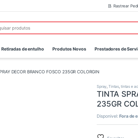
Rastrear Ped
r:
Retiradas de entulho
Produtos Novos
Prestadores de Serv
SPRAY DECOR BRANCO FOSCO 235GR COLORGIN
Spray
,
Tintas
,
tintas e a
TINTA SP
235GR CO
Disponivel:
Fora de 