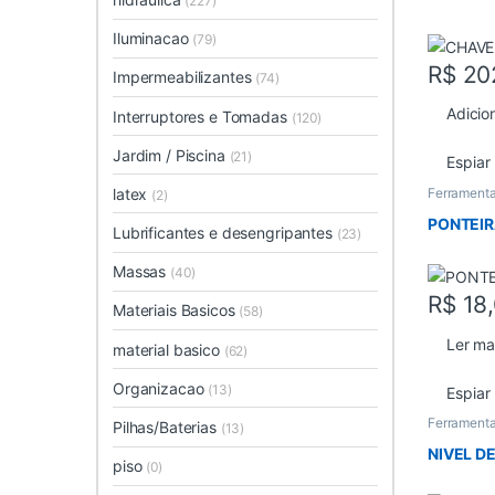
(227)
Iluminacao
(79)
R$
20
Impermeabilizantes
(74)
Adicio
Interruptores e Tomadas
(120)
Jardim / Piscina
(21)
Espiar
latex
Ferramenta
(2)
PONTEIR
Lubrificantes e desengripantes
(23)
Massas
(40)
R$
18
Materiais Basicos
(58)
Ler ma
material basico
(62)
Organizacao
(13)
Espiar
Ferrament
Pilhas/Baterias
(13)
NIVEL D
piso
(0)