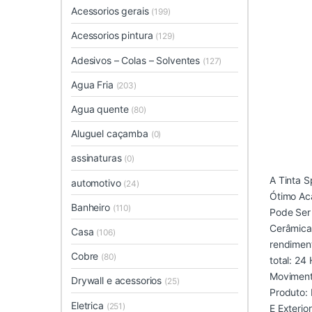
Acessorios gerais
(199)
Acessorios pintura
(129)
Adesivos – Colas – Solventes
(127)
Agua Fria
(203)
Agua quente
(80)
Aluguel caçamba
(0)
assinaturas
(0)
A Tinta 
automotivo
(24)
Ótimo Aca
Banheiro
(110)
Pode Ser 
Cerâmica.
Casa
(106)
rendimen
Cobre
(80)
total: 2
Movimento
Drywall e acessorios
(25)
Produto: 
Eletrica
(251)
E Exterio