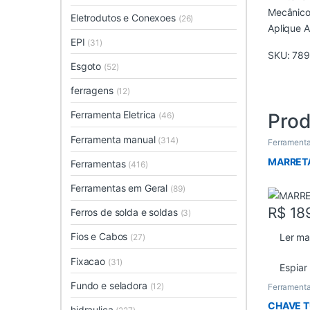
Mecânico
Eletrodutos e Conexoes
(26)
Aplique 
EPI
(31)
SKU:
789
Esgoto
(52)
ferragens
(12)
Ferramenta Eletrica
Prod
(46)
Ferramenta manual
(314)
Ferramenta
MARRET
Ferramentas
(416)
Ferramentas em Geral
(89)
R$
18
Ferros de solda e soldas
(3)
Fios e Cabos
Ler ma
(27)
Fixacao
(31)
Espiar
Fundo e seladora
(12)
Ferramenta
CHAVE T
hidraulica