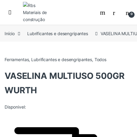
Skip to navigation
Skip to content
0
Início
Lubrificantes e desengripantes
VASELINA MULTI
Ferramentas
,
Lubrificantes e desengripantes
,
Todos
VASELINA MULTIUSO 500GR
WURTH
Disponivel: