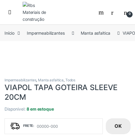
Skip to navigation
Skip to content
0
Início
Impermeabilizantes
Manta asfaltica
VIAPO
Impermeabilizantes
,
Manta asfaltica
,
Todos
VIAPOL TAPA GOTEIRA SLEEVE
20CM
Disponivel:
8 em estoque
OK