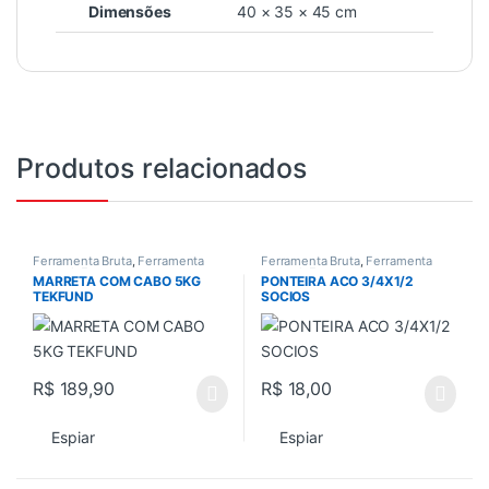
Dimensões
40 × 35 × 45 cm
Produtos relacionados
Ferramenta Bruta
,
Ferramenta
Ferramenta Bruta
,
Ferramenta
manual
,
Ferramentas
,
manual
,
Ferramentas
,
MARRETA COM CABO 5KG
PONTEIRA ACO 3/4X1/2
Ferramentas em Geral
,
Todos
Ferramentas em Geral
,
Todos
TEKFUND
SOCIOS
R$
189,90
R$
18,00
Espiar
Espiar