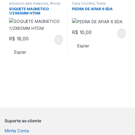
acessorio para maquinas
,
Brocas
Casa
,
Cozinha
,
Todos
e Serras
,
Parafusadeira / furadeira
,
SOQUETE MAGNETICO
PEDRA DE AFIAR 6 EDA
Todos
1/2X65MM HTOM
R$
10,00
R$
18,00
Espiar
Espiar
Suporte ao cliente
Minha Conta