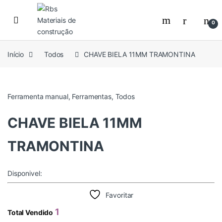
Skip to navigation
Skip to content
0
Início
Todos
CHAVE BIELA 11MM TRAMONTINA
Ferramenta manual
,
Ferramentas
,
Todos
CHAVE BIELA 11MM
TRAMONTINA
Disponivel:
Favoritar
1
Total Vendido