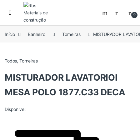
Skip to navigation
Skip to content
0
Início
Banheiro
Torneiras
MISTURADOR LAVATOR
Todos
,
Torneiras
MISTURADOR LAVATORIOI
MESA POLO 1877.C33 DECA
Disponivel: