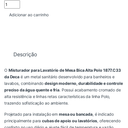
MISTURADOR LAVATORIOI MESA POLO 1877.C33 DECA quantida
Adicionar ao carrinho
Descrição
O
Misturador para Lavatório de Mesa Bica Alta Polo 1877.C33
da Deca
é um metal sanitário desenvolvido para banheiros e
lavabos, combinando
design moderno, durabilidade e controle
preciso da água quente e fria
. Possui acabamento cromado de
alta resistência e linhas retas características da linha Polo,
trazendo sofisticação ao ambiente.
Projetado para instalação em
mesa ou bancada
, é indicado
principalmente para
cubas de apoio ou lavatórios
, oferecendo
conforto no uso diário e ajuste fácil de temperatura e vazão.