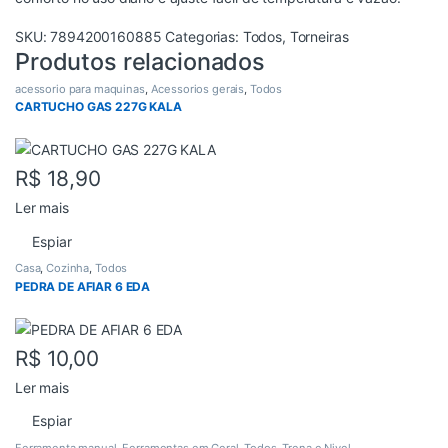
SKU:
7894200160885
Categorias:
Todos
,
Torneiras
Produtos relacionados
acessorio para maquinas
,
Acessorios gerais
,
Todos
CARTUCHO GAS 227G KALA
R$
18,90
Ler mais
Espiar
Casa
,
Cozinha
,
Todos
PEDRA DE AFIAR 6 EDA
R$
10,00
Ler mais
Espiar
Ferramenta manual
,
Ferramentas em Geral
,
Todos
,
Trena e Nivel