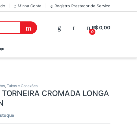
ido
Minha Conta
Registro Prestador de Serviço
R$
0,00
0
iço
dos
,
Tubos e Conexões
 TORNEIRA CROMADA LONGA
N
estoque