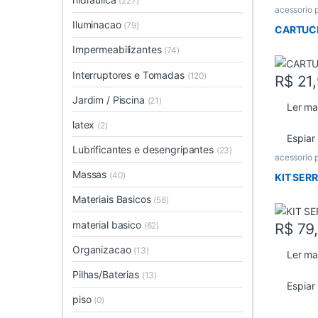
(227)
acessorio 
Iluminacao
(79)
CARTUC
Impermeabilizantes
(74)
Interruptores e Tomadas
(120)
R$
21
Jardim / Piscina
(21)
Ler ma
latex
(2)
Espiar
Lubrificantes e desengripantes
(23)
acessorio 
Massas
(40)
KIT SER
Materiais Basicos
(58)
material basico
(62)
R$
79
Organizacao
(13)
Ler ma
Pilhas/Baterias
(13)
Espiar
piso
(0)