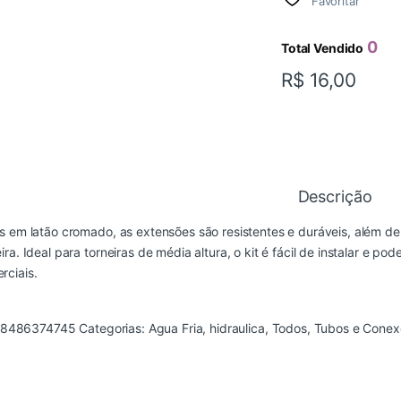
Favoritar
0
Total Vendido
R$
16,00
Descrição
as em latão cromado, as extensões são resistentes e duráveis, além 
eira. Ideal para torneiras de média altura, o kit é fácil de instalar e 
rciais.
8486374745
Categorias:
Agua Fria
,
hidraulica
,
Todos
,
Tubos e Conex