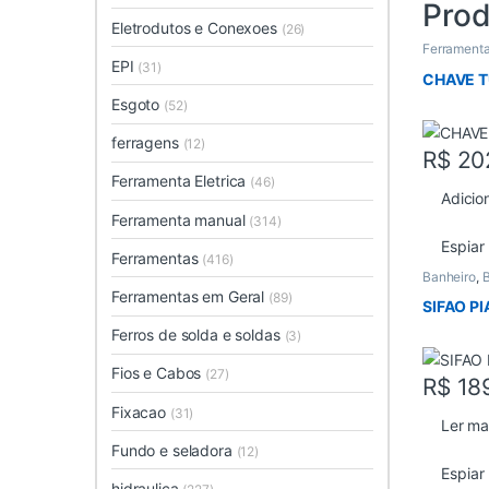
Prod
Eletrodutos e Conexoes
(26)
Ferramenta
EPI
(31)
CHAVE T
Esgoto
(52)
ferragens
(12)
R$
20
Ferramenta Eletrica
(46)
Adicio
Ferramenta manual
(314)
Espiar
Ferramentas
(416)
Banheiro
,
B
Ferramentas em Geral
(89)
SIFAO P
Ferros de solda e soldas
(3)
Fios e Cabos
(27)
R$
18
Fixacao
(31)
Ler ma
Fundo e seladora
(12)
Espiar
hidraulica