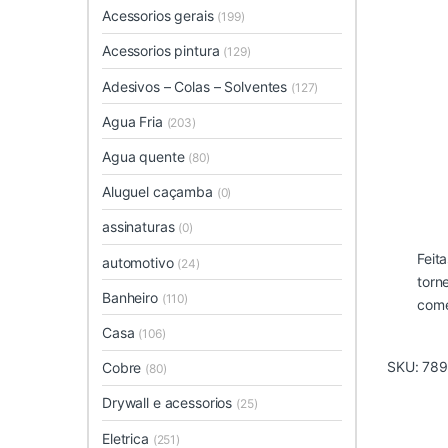
Acessorios gerais
(199)
Acessorios pintura
(129)
Adesivos – Colas – Solventes
(127)
Agua Fria
(203)
Agua quente
(80)
Aluguel caçamba
(0)
assinaturas
(0)
Feit
automotivo
(24)
torn
Banheiro
(110)
come
Casa
(106)
SKU:
789
Cobre
(80)
Drywall e acessorios
(25)
Eletrica
(251)