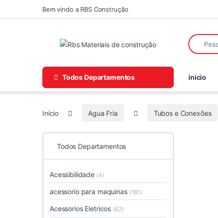
Skip to navigation
Skip to content
Bem vindo a RBS Construção
Search fo
Todos Departamentos
inicio
Início
Agua Fria
Tubos e Conexões
Todos Departamentos
Acessibilidade
(4)
acessorio para maquinas
(181)
Acessorios Eletricos
(62)