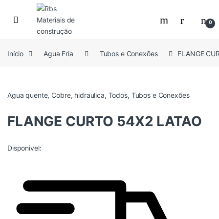
Skip to navigation
Skip to content
0
Início
Agua Fria
Tubos e Conexões
FLANGE CUR
Agua quente
,
Cobre
,
hidraulica
,
Todos
,
Tubos e Conexões
FLANGE CURTO 54X2 LATAO
Disponivel: