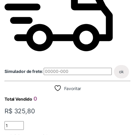
Simulador de frete:
ok
Favoritar
0
Total Vendido
R$
325,80
FLANGE CURTO 54X2 LATAO quantidade