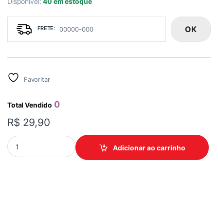
Disponivel:
40 em estoque
OK
Favoritar
0
Total Vendido
R$
29,90
FORMAO VIVO C/MAD 327058 5/8 MAX quantidade
Adicionar ao carrinho