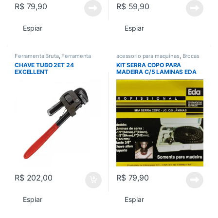
R$
79,90
R$
59,90
Espiar
Espiar
Ferramenta Bruta
,
Ferramenta
acessorio para maquinas
,
Brocas
manual
,
Ferramentas
,
Todos
e Serras
,
Parafusadeira / furadeira
,
CHAVE TUBO 2ET 24
KIT SERRA COPO PARA
Todos
EXCELLENT
MADEIRA C/5 LAMINAS EDA
R$
202,00
R$
79,90
Espiar
Espiar