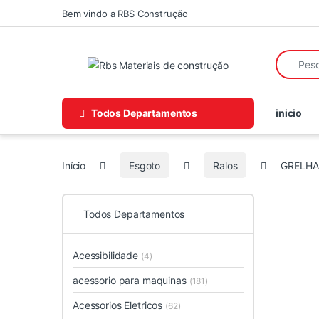
Skip to navigation
Skip to content
Bem vindo a RBS Construção
Search fo
Todos Departamentos
inicio
Início
Esgoto
Ralos
GRELHA
Todos Departamentos
Acessibilidade
(4)
acessorio para maquinas
(181)
Acessorios Eletricos
(62)