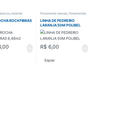
Basicos
,
material
Ferramenta manual
,
Ferramentas
dos
,
Vedacao
em Geral
,
Todos
,
Trena e Nivel
OCHA ROCKFIBRAS
LINHA DE PEDREIRO
LARANJA 50M POLIBEL
6,00
R$
6,00
Espiar