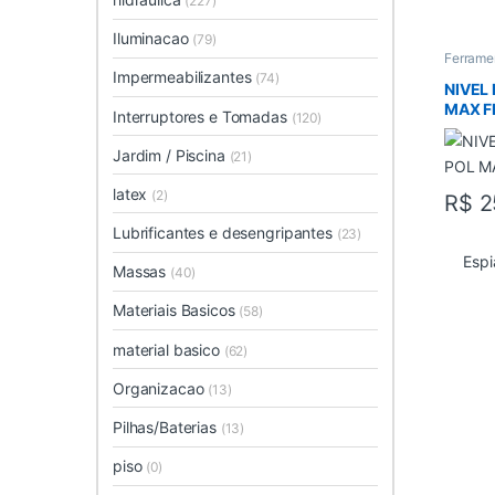
(227)
Iluminacao
(79)
Ferrame
em Gera
Impermeabilizantes
(74)
NIVEL
MAX F
Interruptores e Tomadas
(120)
Jardim / Piscina
(21)
latex
(2)
R$
2
Lubrificantes e desengripantes
(23)
Espi
Massas
(40)
Materiais Basicos
(58)
material basico
(62)
Organizacao
(13)
Pilhas/Baterias
(13)
piso
(0)