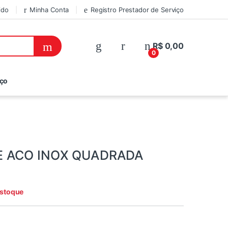
ido
Minha Conta
Registro Prestador de Serviço
R$
0,00
0
iço
E ACO INOX QUADRADA
estoque