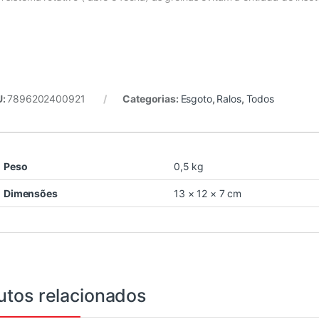
U:
7896202400921
Categorias:
Esgoto
,
Ralos
,
Todos
Peso
0,5 kg
Dimensões
13 × 12 × 7 cm
utos relacionados