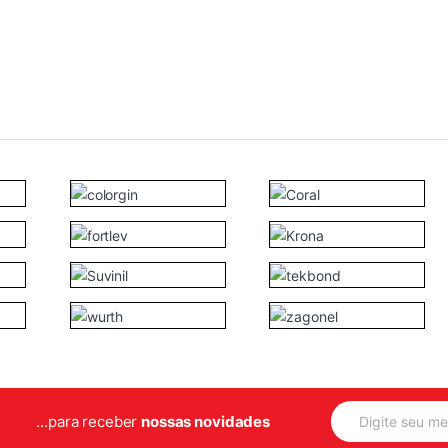
E
...para receber
nossas novidades
m
a