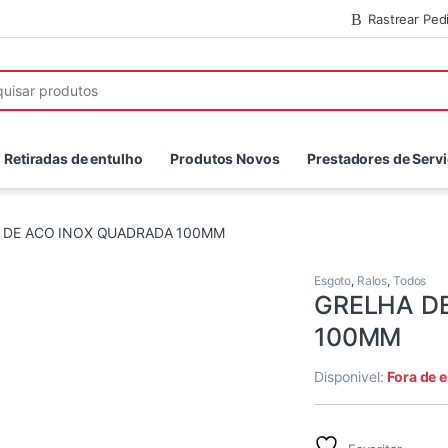
Rastrear Ped
r:
Retiradas de entulho
Produtos Novos
Prestadores de Serv
 DE ACO INOX QUADRADA 100MM
Esgoto
,
Ralos
,
Todos
GRELHA D
100MM
Disponivel:
Fora de 