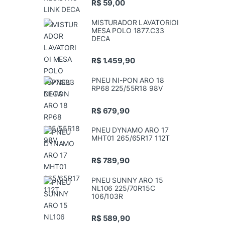
R$
59,00
MISTURADOR LAVATORIOI
MESA POLO 1877.C33
DECA
R$
1.459,90
PNEU NI-PON ARO 18
RP68 225/55R18 98V
R$
679,90
PNEU DYNAMO ARO 17
MHT01 265/65R17 112T
R$
789,90
PNEU SUNNY ARO 15
NL106 225/70R15C
106/103R
R$
589,90