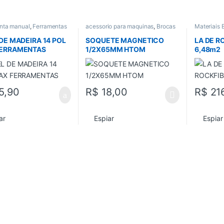
nta manual
,
Ferramentas
acessorio para maquinas
,
Brocas
Materiais 
l
,
Todos
,
Trena e Nivel
e Serras
,
Parafusadeira /
basico
,
To
furadeira
,
Todos
 DE MADEIRA 14 POL
SOQUETE MAGNETICO
LA DE R
ERRAMENTAS
1/2X65MM HTOM
6,48m2
5,90
R$
18,00
R$
21
ar
Espiar
Espiar