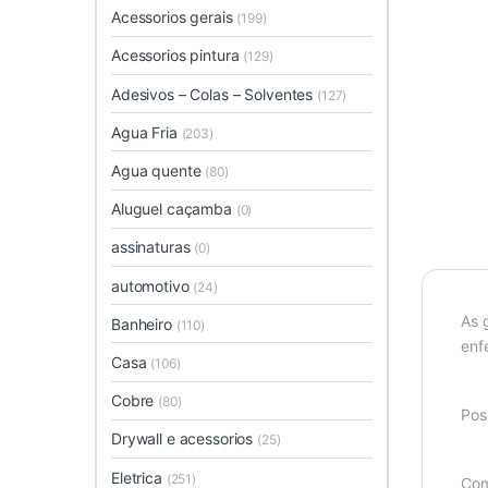
Acessorios gerais
(199)
Acessorios pintura
(129)
Adesivos – Colas – Solventes
(127)
Agua Fria
(203)
Agua quente
(80)
Aluguel caçamba
(0)
assinaturas
(0)
automotivo
(24)
As 
Banheiro
(110)
enf
Casa
(106)
Cobre
(80)
Pos
Drywall e acessorios
(25)
Eletrica
(251)
Com