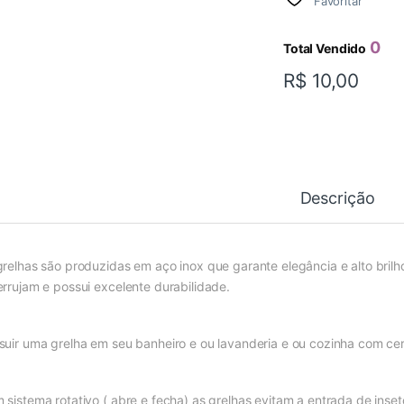
Favoritar
0
Total Vendido
R$
10,00
Descrição
grelhas são produzidas em aço inox que garante elegância e alto brilh
errujam e possui excelente durabilidade.
suir uma grelha em seu banheiro e ou lavanderia e ou cozinha com cer
 sistema rotativo ( abre e fecha) as grelhas evitam a entrada de inset