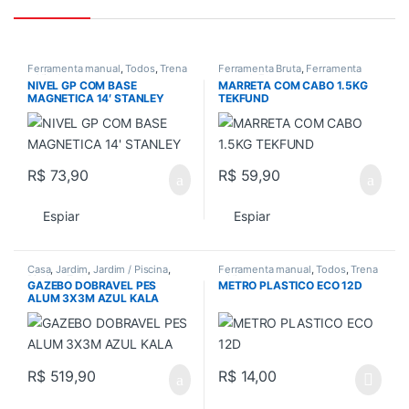
Ferramenta manual
,
Todos
,
Trena
Ferramenta Bruta
,
Ferramenta
e Nivel
manual
,
Ferramentas
,
NIVEL GP COM BASE
MARRETA COM CABO 1.5KG
Ferramentas em Geral
,
Todos
MAGNETICA 14′ STANLEY
TEKFUND
R$
73,90
R$
59,90
Espiar
Espiar
Casa
,
Jardim
,
Jardim / Piscina
,
Ferramenta manual
,
Todos
,
Trena
Piscina
,
Todos
e Nivel
GAZEBO DOBRAVEL PES
METRO PLASTICO ECO 12D
ALUM 3X3M AZUL KALA
R$
519,90
R$
14,00