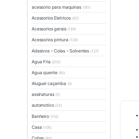
acessorio para maquinas
(181)
Acessorios Eletricos
(62)
Acessorios gerais
(199)
Acessorios pintura
(129)
Adesivos – Colas – Solventes
(127)
Agua Fria
(203)
Agua quente
(80)
Aluguel caçamba
(0)
assinaturas
(0)
automotivo
(24)
Banheiro
(110)
Casa
(106)
Cobre
(80)