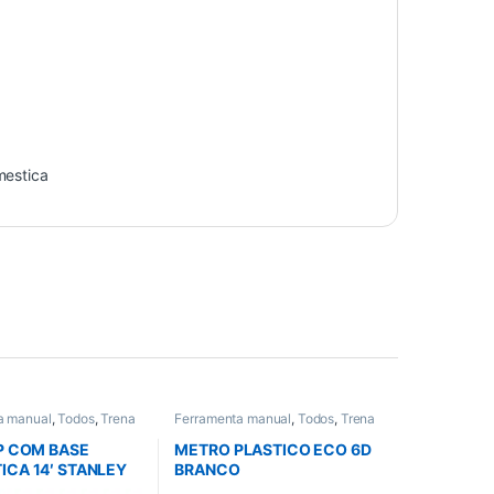
mestica
a manual
,
Todos
,
Trena
Ferramenta manual
,
Todos
,
Trena
e Nivel
P COM BASE
METRO PLASTICO ECO 6D
CA 14′ STANLEY
BRANCO