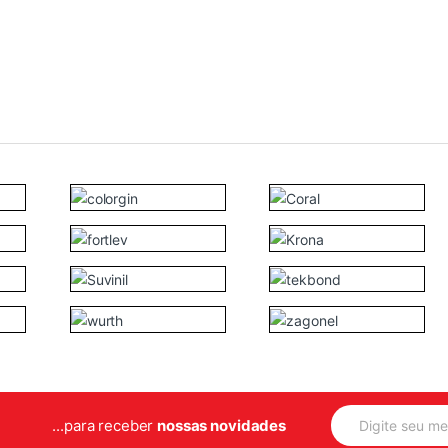
E
...para receber
nossas novidades
m