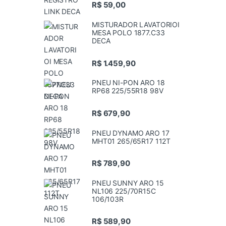
R$
59,00
MISTURADOR LAVATORIOI
MESA POLO 1877.C33
DECA
R$
1.459,90
PNEU NI-PON ARO 18
RP68 225/55R18 98V
R$
679,90
PNEU DYNAMO ARO 17
MHT01 265/65R17 112T
R$
789,90
PNEU SUNNY ARO 15
NL106 225/70R15C
106/103R
R$
589,90