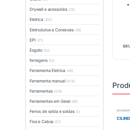
Drywall e acessorios
(25)
Eletrica
(251)
Eletrodutos e Conexoes
(26)
EPI
(31)
SK
Esgoto
(52)
ferragens
(12)
Ferramenta Eletrica
(46)
Ferramenta manual
(314)
Prod
Ferramentas
(416)
Ferramentas em Geral
(89)
acessor
Ferros de solda e soldas
(3)
Acessori
CILIN
Fios e Cabos
(27)