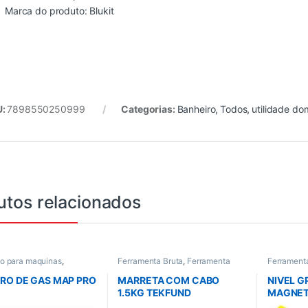
Marca do produto: Blukit
U:
7898550250999
Categorias:
Banheiro
,
Todos
,
utilidade do
utos relacionados
io para maquinas
,
Ferramenta Bruta
,
Ferramenta
Ferrament
os gerais
,
Todos
manual
,
Ferramentas
,
e Nivel
Ferramentas em Geral
,
Todos
DRO DE GAS MAP PRO
MARRETA COM CABO
NIVEL G
1.5KG TEKFUND
MAGNETI