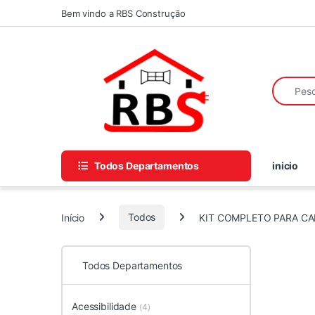
Skip to navigation
Skip to content
Bem vindo a RBS Construção
Search fo
Todos Departamentos
inicio
Início
Todos
KIT COMPLETO PARA C
Todos Departamentos
Acessibilidade
(4)