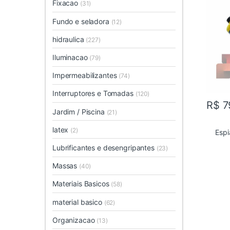
Fixacao
(31)
Fundo e seladora
(12)
hidraulica
(227)
Iluminacao
(79)
Impermeabilizantes
(74)
Interruptores e Tomadas
(120)
R$
7
Jardim / Piscina
(21)
latex
(2)
Espi
Lubrificantes e desengripantes
(23)
Massas
(40)
Materiais Basicos
(58)
material basico
(62)
Organizacao
(13)