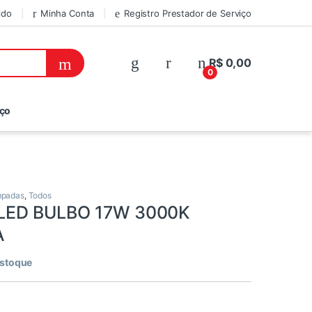
ido
Minha Conta
Registro Prestador de Serviço
R$
0,00
0
iço
padas
,
Todos
LED BULBO 17W 3000K
A
estoque