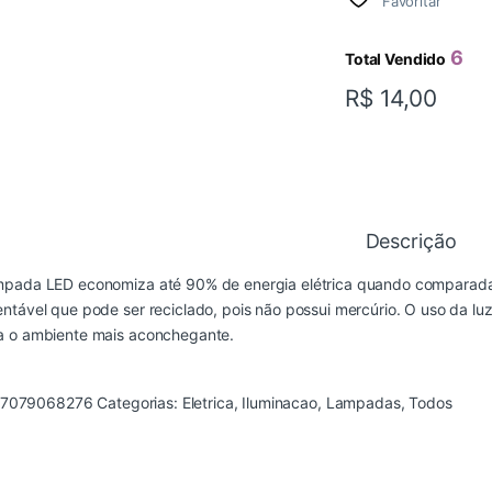
Favoritar
6
Total Vendido
R$
14,00
Descrição
mpada LED economiza até 90% de energia elétrica quando comparada
entável que pode ser reciclado, pois não possui mercúrio. O uso da l
a o ambiente mais aconchegante.
7079068276
Categorias:
Eletrica
,
Iluminacao
,
Lampadas
,
Todos