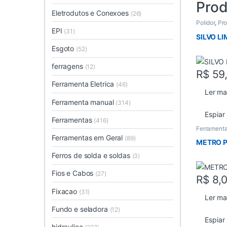
Prod
Eletrodutos e Conexoes
(26)
Polidor
,
Pr
EPI
(31)
SILVO L
Esgoto
(52)
ferragens
(12)
R$
59
Ferramenta Eletrica
(46)
Ler ma
Ferramenta manual
(314)
Espiar
Ferramentas
(416)
Ferrament
Ferramentas em Geral
(89)
METRO P
Ferros de solda e soldas
(3)
Fios e Cabos
(27)
R$
8,
Fixacao
(31)
Ler ma
Fundo e seladora
(12)
Espiar
hidraulica