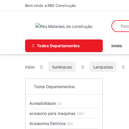
Skip to navigation
Skip to content
Bem vindo a RBS Construção
Search fo
Todos Departamentos
inicio
Início
Iluminacao
Lampadas
Todos Departamentos
Acessibilidade
(4)
acessorio para maquinas
(181)
Acessorios Eletricos
(62)