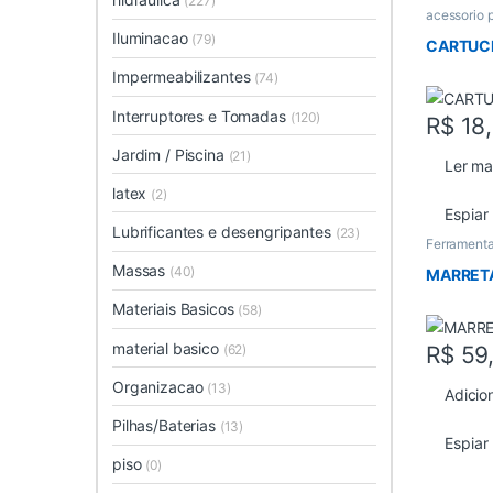
(227)
acessorio 
Iluminacao
(79)
CARTUC
Impermeabilizantes
(74)
Interruptores e Tomadas
(120)
R$
18
Jardim / Piscina
(21)
Ler ma
latex
(2)
Espiar
Lubrificantes e desengripantes
(23)
Ferramenta
Massas
(40)
MARRETA
Materiais Basicos
(58)
material basico
(62)
R$
59
Organizacao
(13)
Adicio
Pilhas/Baterias
(13)
Espiar
piso
(0)