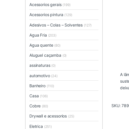
Acessorios gerais
(199)
Acessorios pintura
(129)
Adesivos – Colas – Solventes
(127)
Agua Fria
(203)
Agua quente
(80)
Aluguel caçamba
(0)
assinaturas
(0)
A lâ
automotivo
(24)
sust
Banheiro
(110)
deix
Casa
(106)
SKU:
789
Cobre
(80)
Drywall e acessorios
(25)
Eletrica
(251)