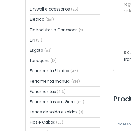
reg
Drywall e acessorios
(25)
sis
Eletrica
(251)
Eletrodutos e Conexoes
(26)
EPI
(31)
Esgoto
(52)
SK
tra
ferragens
(12)
Ferramenta Eletrica
(46)
Ferramenta manual
(314)
Ferramentas
(416)
Prod
Ferramentas em Geral
(89)
Ferros de solda e soldas
(3)
Fios e Cabos
(27)
acesso
Parafus