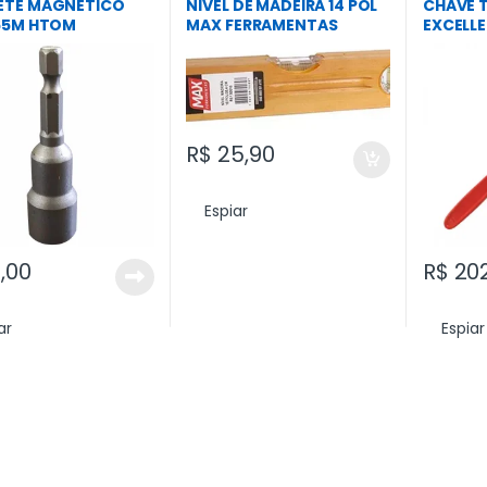
Trena e Nivel
ETE MAGNETICO
NIVEL DE MADEIRA 14 POL
CHAVE 
65M HTOM
MAX FERRAMENTAS
EXCELL
R$
25,90
Espiar
,00
R$
202
ar
Espiar