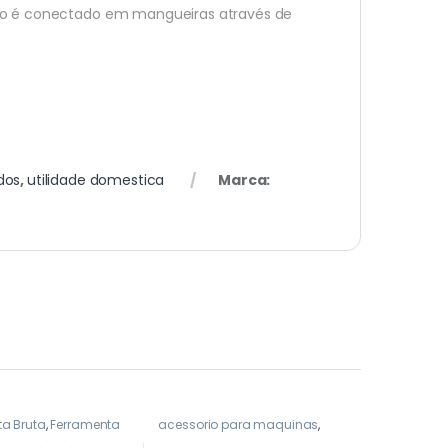
icho é conectado em mangueiras através de
dos
,
utilidade domestica
Marca:
a Bruta
,
Ferramenta
acessorio para maquinas
,
Ferramentas
,
Todos
Brocas e Serras
,
Parafusadeira