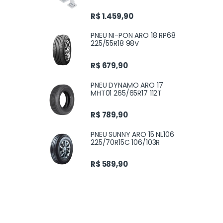
R$
1.459,90
PNEU NI-PON ARO 18 RP68
225/55R18 98V
R$
679,90
PNEU DYNAMO ARO 17
MHT01 265/65R17 112T
R$
789,90
PNEU SUNNY ARO 15 NL106
225/70R15C 106/103R
R$
589,90