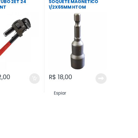
/ furadeira
,
Todos
TUBO 2ET 24
SOQUETE MAGNETICO
ENT
1/2X65MM HTOM
,00
R$
18,00
Espiar