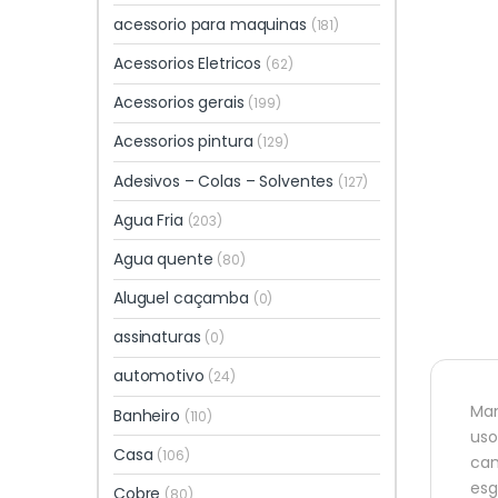
acessorio para maquinas
(181)
Acessorios Eletricos
(62)
Acessorios gerais
(199)
Acessorios pintura
(129)
Adesivos – Colas – Solventes
(127)
Agua Fria
(203)
Agua quente
(80)
Aluguel caçamba
(0)
assinaturas
(0)
automotivo
(24)
Man
Banheiro
(110)
uso
Casa
(106)
cam
esg
Cobre
(80)