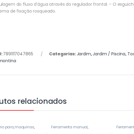
ulagem do fluxo d’água através do regulador frontal. – O esgu
tema de fixação rosqueado.
U:
7891117047865
Categorias:
Jardim
,
Jardim / Piscina
,
To
montina
utos relacionados
rio para maquinas
,
Ferramenta manual
,
Ferrament
adeira / furadeira
,
Ferramentas em Geral
,
Todos
,
manual
,