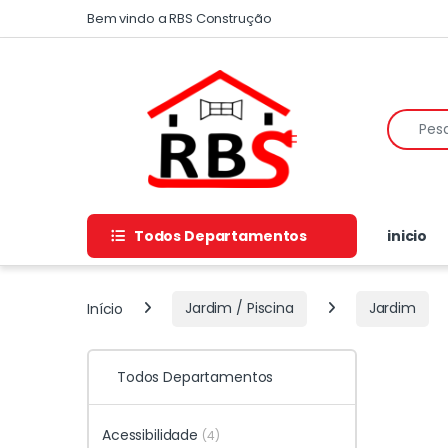
Skip to navigation
Skip to content
Bem vindo a RBS Construção
Search f
Todos Departamentos
inicio
Início
Jardim / Piscina
Jardim
Todos Departamentos
Acessibilidade
(4)