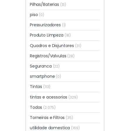
Pilhas/Baterias
(13)
piso
(0)
Pressurizadores
(1)
Produto Limpeza
(18)
Quadros e Disjuntores
(31)
Registros/Valvulas
(28)
Seguranca
(22)
smartphone
(0)
Tintas
(113)
tintas e acessorios
(329)
Todos
(2.075)
Torneiras e Filtros
(35)
utilidade domestica
(169)