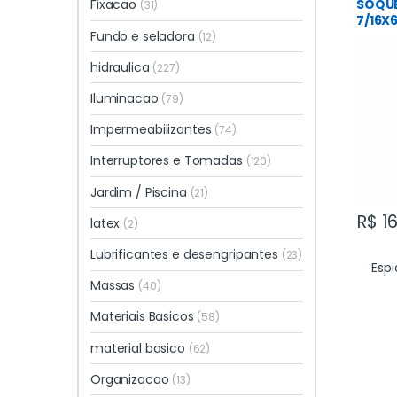
Todos
SOQU
Fixacao
(31)
7/16X
Fundo e seladora
(12)
hidraulica
(227)
Iluminacao
(79)
Impermeabilizantes
(74)
Interruptores e Tomadas
(120)
Jardim / Piscina
(21)
R$
16
latex
(2)
Lubrificantes e desengripantes
(23)
Espi
Massas
(40)
Materiais Basicos
(58)
material basico
(62)
Organizacao
(13)