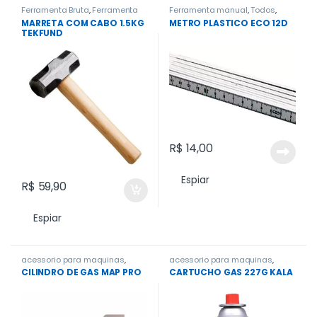
Ferramenta Bruta
,
Ferramenta
Ferramenta manual
,
Todos
,
manual
,
Ferramentas
,
Trena e Nivel
MARRETA COM CABO 1.5KG
METRO PLASTICO ECO 12D
Ferramentas em Geral
,
Todos
TEKFUND
R$
14,00
Espiar
R$
59,90
Espiar
acessorio para maquinas
,
acessorio para maquinas
,
Acessorios gerais
,
Todos
Acessorios gerais
,
Todos
CILINDRO DE GAS MAP PRO
CARTUCHO GAS 227G KALA