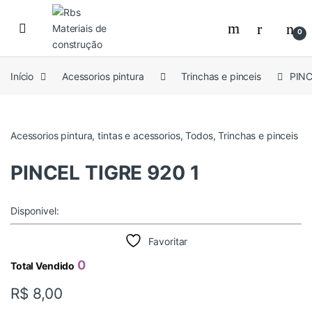
Skip to navigation
Skip to content
0
Início
Acessorios pintura
Trinchas e pinceis
PINC
Acessorios pintura
,
tintas e acessorios
,
Todos
,
Trinchas e pinceis
PINCEL TIGRE 920 1
Disponivel:
Favoritar
0
Total Vendido
R$
8,00