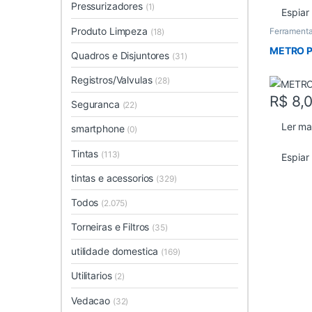
Pressurizadores
(1)
Espiar
Produto Limpeza
Ferrament
(18)
METRO P
Quadros e Disjuntores
(31)
Registros/Valvulas
(28)
R$
8,
Seguranca
(22)
Ler ma
smartphone
(0)
Tintas
(113)
Espiar
tintas e acessorios
(329)
Todos
(2.075)
Torneiras e Filtros
(35)
utilidade domestica
(169)
Utilitarios
(2)
Vedacao
(32)