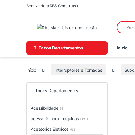
Skip to navigation
Skip to content
Bem vindo a RBS Construção
Search fo
Todos Departamentos
inicio
Início
Interruptores e Tomadas
Supor
Todos Departamentos
Acessibilidade
(4)
acessorio para maquinas
(181)
Acessorios Eletricos
(62)