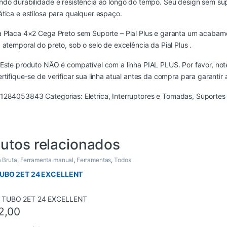
do durabilidade e resistência ao longo do tempo. Seu design sem sup
tica e estilosa para qualquer espaço.
 Placa 4×2 Cega Preto sem Suporte – Pial Plus e garanta um acabame
 atemporal do preto, sob o selo de excelência da Pial Plus .
Este produto NÃO é compatível com a linha PIAL PLUS. Por favor, not
rtifique-se de verificar sua linha atual antes da compra para garantir
1284053843
Categorias:
Eletrica
,
Interruptores e Tomadas
,
Suportes
utos relacionados
 Bruta
,
Ferramenta manual
,
Ferramentas
,
Todos
UBO 2ET 24 EXCELLENT
2,00