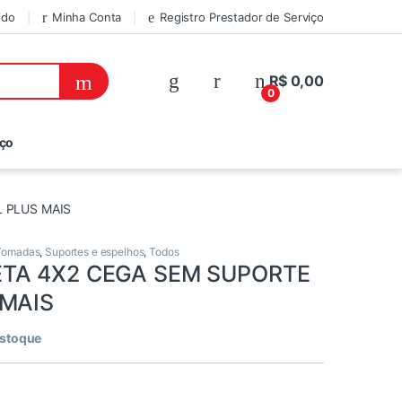
ido
Minha Conta
Registro Prestador de Serviço
R$
0,00
0
iço
L PLUS MAIS
 Tomadas
,
Suportes e espelhos
,
Todos
ETA 4X2 CEGA SEM SUPORTE
 MAIS
estoque