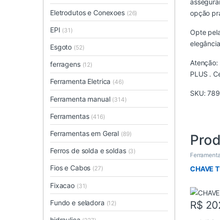
asseguran
Eletrodutos e Conexoes
opção prá
(26)
EPI
(31)
Opte pela
elegância
Esgoto
(52)
Atenção: 
ferragens
(12)
PLUS . Ce
Ferramenta Eletrica
(46)
SKU:
789
Ferramenta manual
(314)
Ferramentas
(416)
Ferramentas em Geral
(89)
Prod
Ferros de solda e soldas
(3)
Ferramenta
Fios e Cabos
CHAVE T
(27)
Fixacao
(31)
Fundo e seladora
R$
20
(12)
hidraulica