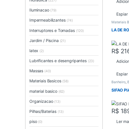
(227)
Adicio
Iluminacao
(79)
Espiar
Impermeabilizantes
(74)
Materiais 
LA DE R
Interruptores e Tomadas
(120)
Jardim / Piscina
(21)
R$
21
latex
(2)
Lubrificantes e desengripantes
(23)
Adicio
Massas
(40)
Espiar
Materiais Basicos
(58)
Banheiro
,
B
SIFAO P
material basico
(62)
Organizacao
(13)
R$
18
Pilhas/Baterias
(13)
Ler ma
piso
(0)