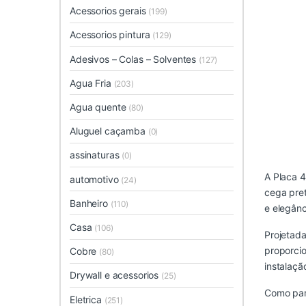
Acessorios gerais
(199)
Acessorios pintura
(129)
Adesivos – Colas – Solventes
(127)
Agua Fria
(203)
Agua quente
(80)
Aluguel caçamba
(0)
assinaturas
(0)
A Placa 4
automotivo
(24)
cega pret
Banheiro
(110)
e elegânc
Casa
(106)
Projetada
proporci
Cobre
(80)
instalaçã
Drywall e acessorios
(25)
Como part
Eletrica
(251)