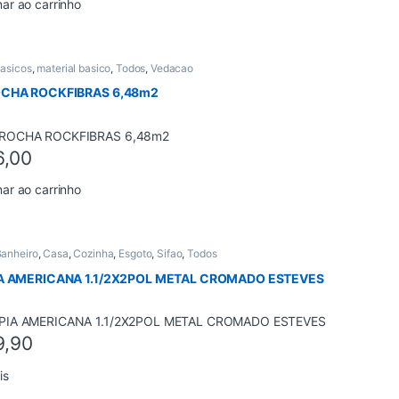
nar ao carrinho
Basicos
,
material basico
,
Todos
,
Vedacao
OCHA ROCKFIBRAS 6,48m2
6,00
nar ao carrinho
anheiro
,
Casa
,
Cozinha
,
Esgoto
,
Sifao
,
Todos
IA AMERICANA 1.1/2X2POL METAL CROMADO ESTEVES
9,90
is