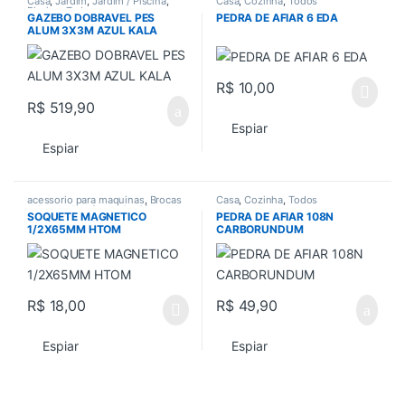
Casa
,
Jardim
,
Jardim / Piscina
,
Casa
,
Cozinha
,
Todos
Piscina
,
Todos
GAZEBO DOBRAVEL PES
PEDRA DE AFIAR 6 EDA
ALUM 3X3M AZUL KALA
R$
10,00
R$
519,90
Espiar
Espiar
acessorio para maquinas
,
Brocas
Casa
,
Cozinha
,
Todos
e Serras
,
Parafusadeira / furadeira
,
SOQUETE MAGNETICO
PEDRA DE AFIAR 108N
Todos
1/2X65MM HTOM
CARBORUNDUM
R$
18,00
R$
49,90
Espiar
Espiar