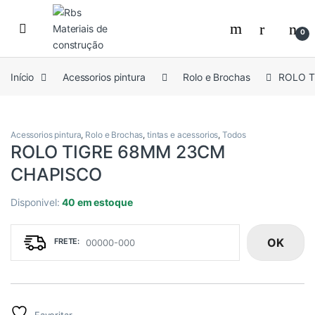
Skip to navigation
Skip to content
0
Início
Acessorios pintura
Rolo e Brochas
ROLO T
Acessorios pintura
,
Rolo e Brochas
,
tintas e acessorios
,
Todos
ROLO TIGRE 68MM 23CM
CHAPISCO
Disponivel:
40 em estoque
OK