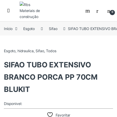
Skip to navigation
Skip to content
0
Início
Esgoto
Sifao
SIFAO TUBO EXTENSIVO BR
Esgoto
,
hidraulica
,
Sifao
,
Todos
SIFAO TUBO EXTENSIVO
BRANCO PORCA PP 70CM
BLUKIT
Disponivel:
Favoritar