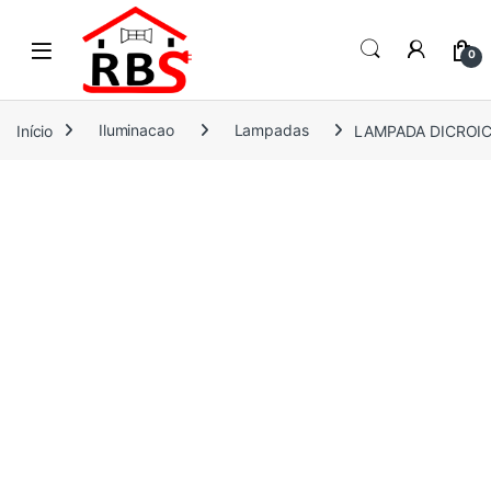
Skip to navigation
Skip to content
0
Início
Iluminacao
Lampadas
LAMPADA DICROIC