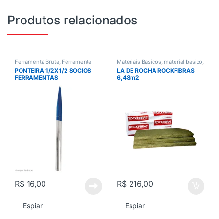
Produtos relacionados
Ferramenta Bruta
,
Ferramenta
Materiais Basicos
,
material basico
,
manual
,
Ferramentas
,
Todos
,
Vedacao
PONTEIRA 1/2X1/2 SOCIOS
LA DE ROCHA ROCKFIBRAS
Ferramentas em Geral
,
Todos
FERRAMENTAS
6,48m2
R$
16,00
R$
216,00
Espiar
Espiar