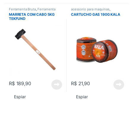
Ferramenta Bruta
,
Ferramenta
acessorio para maquinas
,
manual
,
Ferramentas
,
Acessorios gerais
,
Todos
MARRETA COM CABO 5KG
CARTUCHO GAS 190G KALA
Ferramentas em Geral
,
Todos
TEKFUND
R$
189,90
R$
21,90
Espiar
Espiar