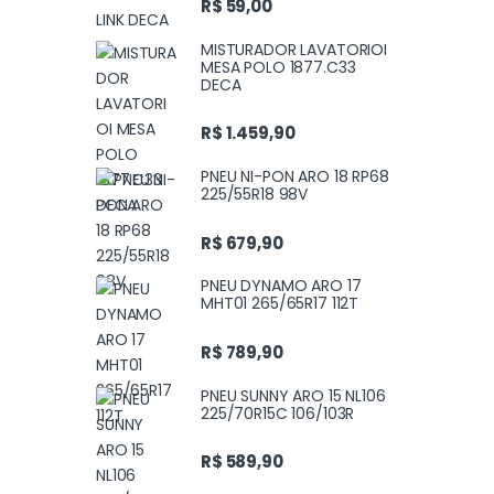
R$
59,00
MISTURADOR LAVATORIOI
MESA POLO 1877.C33
DECA
R$
1.459,90
PNEU NI-PON ARO 18 RP68
225/55R18 98V
R$
679,90
PNEU DYNAMO ARO 17
MHT01 265/65R17 112T
R$
789,90
PNEU SUNNY ARO 15 NL106
225/70R15C 106/103R
R$
589,90