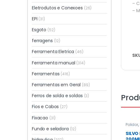
– 
Eletrodutos e Conexoes
(26)
– M
EPI
(31)
Esgoto
(52)
ferragens
(12)
Ferramenta Eletrica
(46)
SK
Ferramenta manual
(314)
Ferramentas
(416)
Ferramentas em Geral
(89)
Prod
Ferros de solda e soldas
(3)
Fios e Cabos
(27)
Fixacao
(31)
Polidor
,
Fundo e seladora
Todos
,
(12)
SILVO
200M
hidraulica
(227)