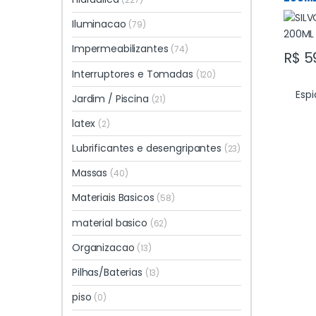
Iluminacao
(79)
Impermeabilizantes
(74)
R$
5
Interruptores e Tomadas
(120)
Espi
Jardim / Piscina
(21)
latex
(2)
Lubrificantes e desengripantes
(23)
Massas
(40)
Materiais Basicos
(58)
material basico
(62)
Organizacao
(13)
Pilhas/Baterias
(13)
piso
(0)