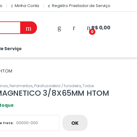
do
Minha Conta
Registro Prestador de Serviço
R$
0,00
0
e Serviço
 HTOM
inas
,
Ferramentas
,
Parafusadeira / furadeira
,
Todos
MAGNETICO 3/8X65MM HTOM
stoque
OK
e frete: