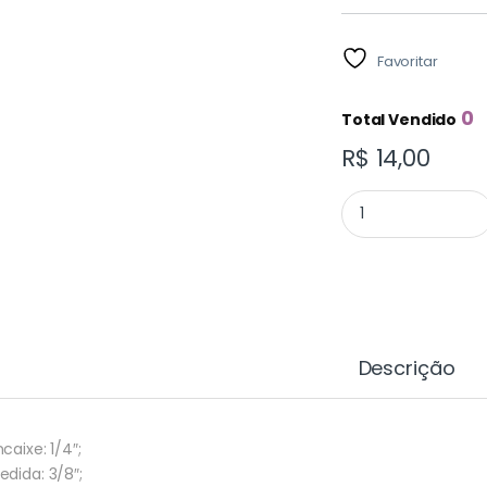
Favoritar
0
Total Vendido
R$
14,00
SOQUETE MAGNET
Descrição
caixe: 1/4″;
edida: 3/8″;