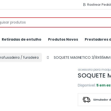
Rastrear Pedi
or:
Retiradas de entulho
Produtos Novos
Prestadores d
rafusadeira / furadeira
SOQUETE MAGNETICO 3/8X65MM
acessorio para maqu
SOQUETE 
Disponivel:
5 em e
Simulador d