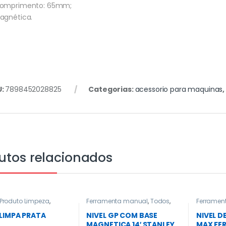
Comprimento: 65mm;
agnética.
U:
7898452028825
Categorias:
acessorio para maquinas
utos relacionados
Produto Limpeza
,
Ferramenta manual
,
Todos
,
Ferramen
utilidade domestica
Trena e Nivel
Ferramen
Trena e Ni
 LIMPA PRATA
NIVEL GP COM BASE
NIVEL D
L
MAGNETICA 14′ STANLEY
MAX FE