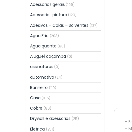
Acessorios gerais
(199)
Acessorios pintura
(129)
Adesivos – Colas – Solventes
(127)
Agua Fria
(203)
Agua quente
(80)
Aluguel caçamba
(0)
assinaturas
(0)
automotivo
(24)
Banheiro
(110)
Casa
(106)
Cobre
(80)
Drywall e acessorios
(25)
– En
– M
Eletrica
(251)