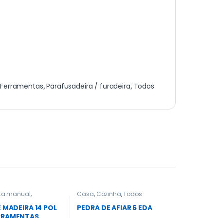
,
Ferramentas
,
Parafusadeira / furadeira
,
Todos
ta manual
,
Casa
,
Cozinha
,
Todos
tas em Geral
,
Todos
,
vel
E MADEIRA 14 POL
PEDRA DE AFIAR 6 EDA
RRAMENTAS