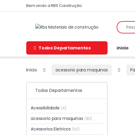
Skip to navigation
Skip to content
Bem vindo a RBS Construção
Search f
Todos Departamentos
inicio
Início
acessorio para maquinas
Pa
Todos Departamentos
Acessibilidade
(4)
acessorio para maquinas
(181)
Acessorios Eletricos
(62)