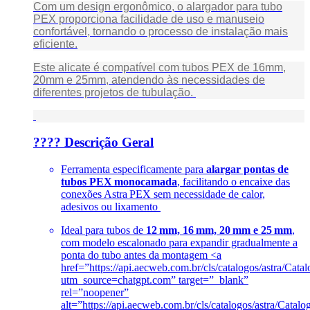
Com um design ergonômico, o alargador para tubo
PEX proporciona facilidade de uso e manuseio
confortável, tornando o processo de instalação mais
eficiente.
Este alicate é compatível com tubos PEX de 16mm,
20mm e 25mm, atendendo às necessidades de
diferentes projetos de tubulação.
????️ Descrição Geral
Ferramenta especificamente para
alargar pontas de
tubos PEX monocamada
, facilitando o encaixe das
conexões Astra PEX sem necessidade de calor,
adesivos ou lixamento
Ideal para tubos de
12 mm, 16 mm, 20 mm e 25 mm
,
com modelo escalonado para expandir gradualmente a
ponta do tubo antes da montagem
<a
href=”https://api.aecweb.com.br/cls/catalogos/astra/Cat
utm_source=chatgpt.com” target=”_blank”
rel=”noopener”
alt=”https://api.aecweb.com.br/cls/catalogos/astra/Cata