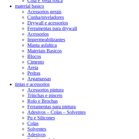
Cola e Veda rosca
material basico
Acessorios gerais
Cunha/niveladores
Drywall e acessorios
Ferramentas para drywall
Acessorios
Impermeabilizantes
Manta asfaltica
Materiais Basicos
Blocos
Cimento
Areia
Pedras
Argamassas
tintas e acessorios
Acessorios pintura
Trinchas e pinceis
Rolo e Brochas
Ferramentas para pintura
Adesivos – Colas – Solventes
Pu e Silicones
Colas
Solventes
Adesivos