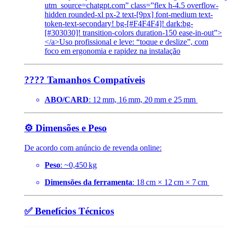
utm_source=chatgpt.com” class=”flex h-4.5 overflow-
hidden rounded-xl px-2 text-[9px] font-medium text-
token-text-secondary! bg-[#F4F4F4]! dark:bg-
[#303030]! transition-colors duration-150 ease-in-out”>
</a>
Uso profissional e leve: “toque e deslize”, com
foco em ergonomia e rapidez na instalação
???? Tamanhos Compatíveis
ABO/CARD
: 12 mm, 16 mm, 20 mm e 25 mm
⚙️ Dimensões e Peso
De acordo com anúncio de revenda online:
Peso
: ~0,450 kg
Dimensões da ferramenta
: 18 cm × 12 cm × 7 cm
✅ Benefícios Técnicos