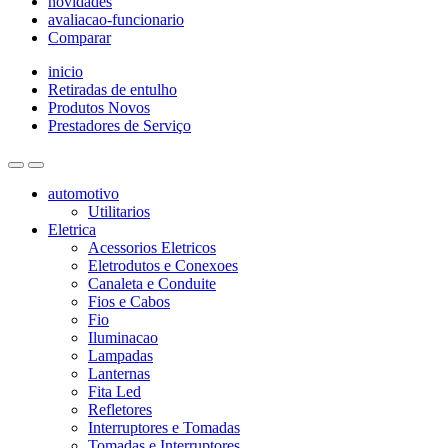
novidades
avaliacao-funcionario
Comparar
inicio
Retiradas de entulho
Produtos Novos
Prestadores de Serviço
automotivo
Utilitarios
Eletrica
Acessorios Eletricos
Eletrodutos e Conexoes
Canaleta e Conduite
Fios e Cabos
Fio
Iluminacao
Lampadas
Lanternas
Fita Led
Refletores
Interruptores e Tomadas
Tomadas e Interruptores