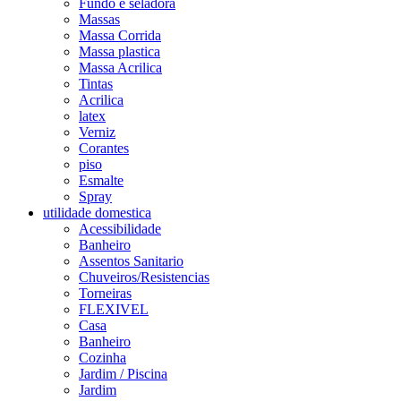
Fundo e seladora
Massas
Massa Corrida
Massa plastica
Massa Acrilica
Tintas
Acrilica
latex
Verniz
Corantes
piso
Esmalte
Spray
utilidade domestica
Acessibilidade
Banheiro
Assentos Sanitario
Chuveiros/Resistencias
Torneiras
FLEXIVEL
Casa
Banheiro
Cozinha
Jardim / Piscina
Jardim