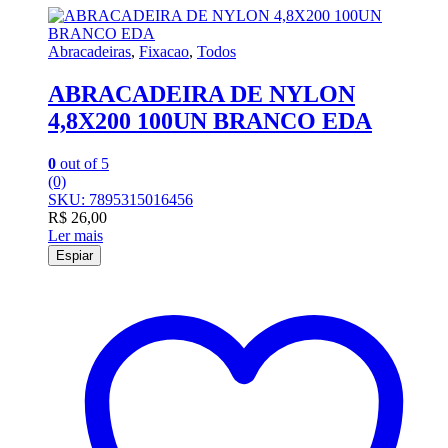
Abracadeiras
,
Fixacao
,
Todos
ABRACADEIRA DE NYLON
4,8X200 100UN BRANCO EDA
0
out of 5
(0)
SKU: 7895315016456
R$
26,00
Ler mais
Espiar