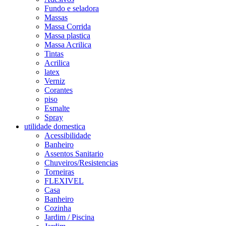
Fundo e seladora
Massas
Massa Corrida
Massa plastica
Massa Acrilica
Tintas
Acrilica
latex
Verniz
Corantes
piso
Esmalte
Spray
utilidade domestica
Acessibilidade
Banheiro
Assentos Sanitario
Chuveiros/Resistencias
Torneiras
FLEXIVEL
Casa
Banheiro
Cozinha
Jardim / Piscina