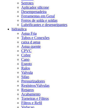
Serrotes
Aplicador silicone
Desempenadeira
Ferramentas em Geral
Ferros de solda e soldas
Lubrificantes e desengripantes
hidraulica
Agua Fria
Tubos e Conexões
caixa d agua
Agua quente
CPVC
Cobre
Cano
Esgoto
Ralos
Valvula
Sifao
Pressurizadores
Registros/Valvulas
Reparos
Acabamento
Torneiras e Filtros
Filtros e Refil
Vedacao