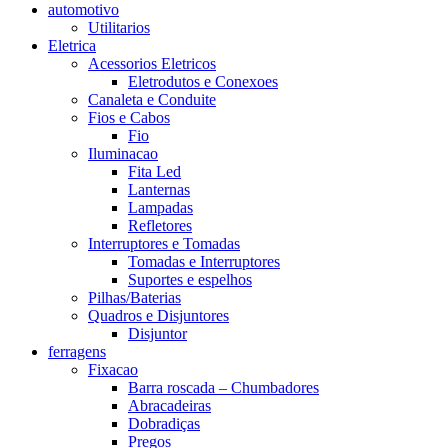
automotivo
Utilitarios
Eletrica
Acessorios Eletricos
Eletrodutos e Conexoes
Canaleta e Conduite
Fios e Cabos
Fio
Iluminacao
Fita Led
Lanternas
Lampadas
Refletores
Interruptores e Tomadas
Tomadas e Interruptores
Suportes e espelhos
Pilhas/Baterias
Quadros e Disjuntores
Disjuntor
ferragens
Fixacao
Barra roscada – Chumbadores
Abracadeiras
Dobradiças
Pregos