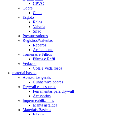
CPVC
Cobre
Cano
Esgoto
Ralos
Valvula
Sifao
Pressurizadores
Registros/Valvulas
Reparos
Acabamento
Torneiras e Filtros
Filtros e Refil
Vedacao
Cola e Veda rosca
material basico
Acessorios gerais
Cunha/niveladores
Drywall e acessorios
Ferramentas para drywall
Acessorios
Impermeabilizantes
Manta asfaltica
Materiais Basicos
Blocos