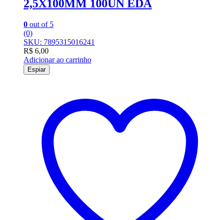
2,5X100MM 100UN EDA
0
out of 5
(0)
SKU: 7895315016241
R$
6,00
Adicionar ao carrinho
Espiar